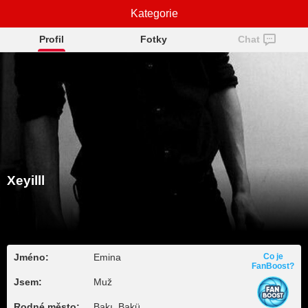
Kategorie
Xeyilll
Profil
Fotky
Chat
Xeyilll
Jméno:
Emina
Co je
FanBoost?
Jsem:
Muž
Rodné město:
Bakı, Bakü