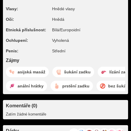
Vlasy:
Hnědé vlasy
Oči:
Hnědá
Etnická příslušnost:
Bílá/Europoidní
Ochlupení:
Vyholená
Penis:
Střední
Zájmy
asijská masáž
šukání zadku
lízání zad
anální hrátky
prstění zadku
bez šukání
Komentáře (0)
Zatím žádné komentáře
Dárky