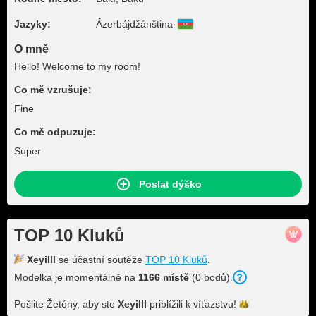
Jazyky:
Ázerbájdžánština
O mně
Hello! Welcome to my room!
Co mě vzrušuje:
Fine
Co mě odpuzuje:
Super
Poslat dýško
TOP 10 Kluků
Xeyilll
se účastní soutěže
TOP 10 Kluků
.
Modelka je momentálně na
1166 místě
(0 bodů).
Pošlite Žetóny, aby ste
Xeyilll
priblížili k
víťazstvu!