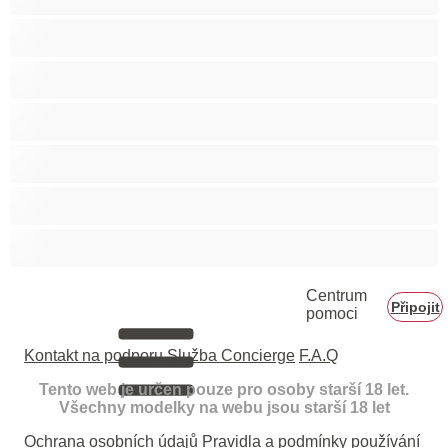
Velké zadky
Vysokoškolačky
Zralé ženy
Zrzka
Čokoládové holky
Školačky 18+
Centrum
Připojit
pomoci
Kontakt na podporu
Služba Concierge
F.A.Q
Tento web je určen pouze pro osoby starší 18 let.
Všechny modelky na webu jsou starší 18 let
Ochrana osobních údajů
Pravidla a podmínky používání