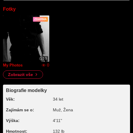
Fotky
ZDARMA
1
0
My Photos
Zobrazit vše
Biografie modelky
Věk:
34 let
Zajímám se o:
Muž, Žena
Výška:
4'11"
Hmotnost:
132 lb