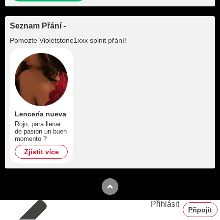
Seznam Přání -
Pomozte
Violetstone1xxx
splnit přání!
Lencería nueva
Rojo, para llenar
de pasión un buen
momento ?
Zjistit více
Přihlásit
Připojit