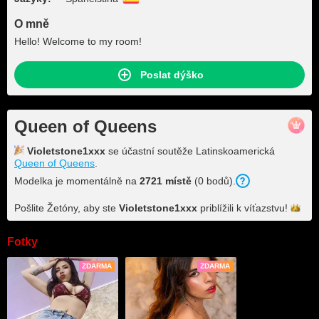
O mně
Hello! Welcome to my room!
Poslat dýško
Queen of Queens
Violetstone1xxx
se účastní soutěže Latinskoamerická
Queen of Queens
.
Modelka je momentálně na
2721 místě
(0 bodů).
Pošlite Žetóny, aby ste
Violetstone1xxx
priblížili k
víťazstvu!
Fotky
ZDARMA
ZDARMA