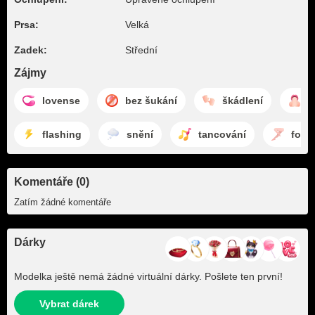
Prsa:
Velká
Zadek:
Střední
Zájmy
lovense
bez šukání
škádlení
k
flashing
snění
tancování
footf
Komentáře (0)
Zatím žádné komentáře
Dárky
Modelka ještě nemá žádné virtuální dárky. Pošlete ten první!
Vybrat dárek