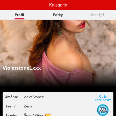
Violetstone1xxx
Kategorie
Profil
Fotky
Chat
Violetstone1xxx
Jméno:
violetStonee1
Co je
FanBoost?
Jsem:
Žena
Jazyky:
Španělština