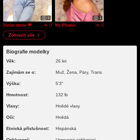
3
1
0
0
Violet stone 💜
My Photos
Zobrazit vše
Biografie modelky
Věk:
26 let
Zajímám se o:
Muž, Žena, Páry, Trans
Výška:
5'3"
Hmotnost:
132 lb
Vlasy:
Hnědé vlasy
Oči:
Hnědá
Etnická příslušnost:
Hispánská
Ochlupení:
Upravené ochlupení