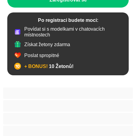
Po registraci budete moci:
Povídat si s modelkami v chatovacích
místnostech
Získat žetony zdarma
Poslat spropitné
+ BONUS!
10 Žetonů!
Anál
Arabky
Asijská
Babičky