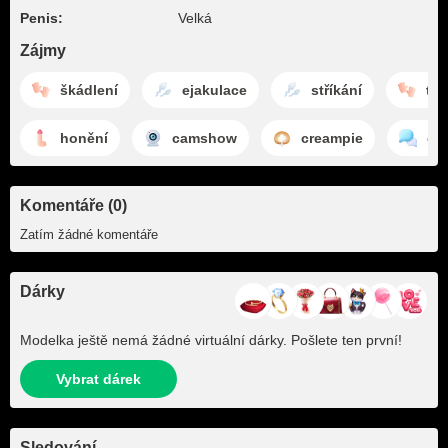
Penis:
Velká
Zájmy
škádlení
ejakulace
stříkání
tře
honění
camshow
creampie
ch
Komentáře (0)
Zatím žádné komentáře
Dárky
Modelka ještě nemá žádné virtuální dárky. Pošlete ten první!
Vybrat dárek
Sledování