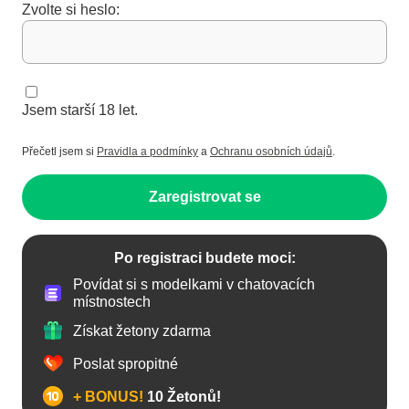
Zvolte si heslo:
Jsem starší 18 let.
Přečetl jsem si
Pravidla a podmínky
a
Ochranu osobních údajů
.
Zaregistrovat se
Po registraci budete moci:
Povídat si s modelkami v chatovacích
místnostech
Získat žetony zdarma
Poslat spropitné
+ BONUS!
10 Žetonů!