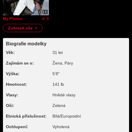
1
8
My Photos
Zobrazit vše
Biografie modelky
Věk:
31 let
Zajímám se o:
Žena, Páry
Výška:
5'8"
Hmotnost:
141 lb
Vlasy:
Hnědé vlasy
Oči:
Zelená
Etnická příslušnost:
Bílá/Europoidní
Ochlupení:
Vyholená