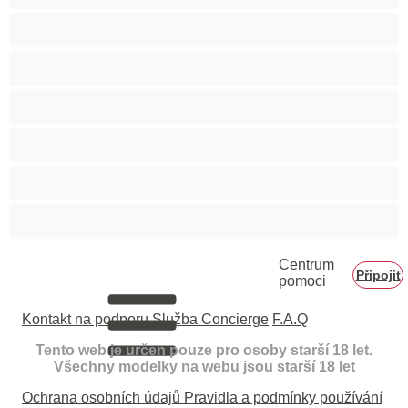
Velké zadky
Vysokoškolačky
Zralé ženy
Zrzka
Čokoládové holky
Školačky 18+
Centrum
Připojit
pomoci
Kontakt na podporu
Služba Concierge
F.A.Q
Tento web je určen pouze pro osoby starší 18 let.
Všechny modelky na webu jsou starší 18 let
Ochrana osobních údajů
Pravidla a podmínky používání