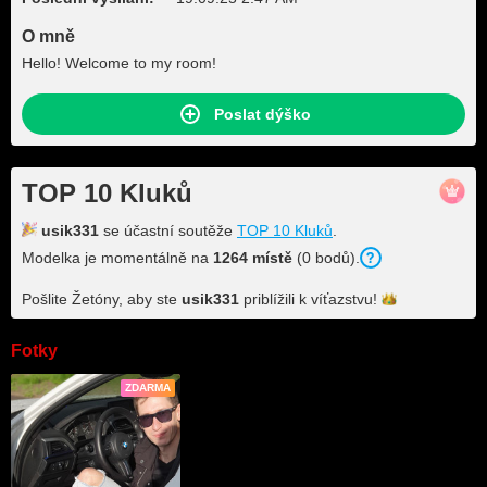
O mně
Hello! Welcome to my room!
Poslat dýško
TOP 10 Kluků
usik331
se účastní soutěže
TOP 10 Kluků
.
Modelka je momentálně na
1264 místě
(0 bodů).
Pošlite Žetóny, aby ste
usik331
priblížili k
víťazstvu!
Fotky
ZDARMA