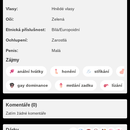
Vlasy:
Hnědé vlasy
Oči:
Zelená
Etnická příslušnost:
Bílá/Europoidní
Ochlupení:
Zarostlá
Penis:
Malá
Zájmy
anální hrátky
honění
stříkání
l
gay dominance
mrdání zadku
lízání
Komentáře (0)
Zatím žádné komentáře
Dárky