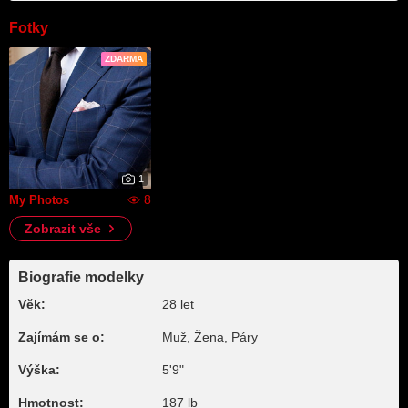
Fotky
ZDARMA
1
8
My Photos
Zobrazit vše
Biografie modelky
Věk:
28 let
Zajímám se o:
Muž, Žena, Páry
Výška:
5'9"
Hmotnost:
187 lb