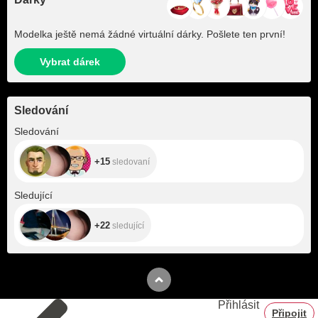
Modelka ještě nemá žádné virtuální dárky. Pošlete ten první!
Vybrat dárek
Sledování
+15
Sledování
+15
sledovaní
+22
Sledující
+22
sledující
Přihlásit
Připojit