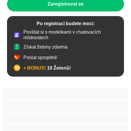
Zaregistrovat se
Po registraci budete moci:
Povídat si s modelkami v chatovacích
místnostech
Získat žetony zdarma
Poslat spropitné
+ BONUS!
10 Žetonů!
Anál
Arabky
Asijská
Babičky