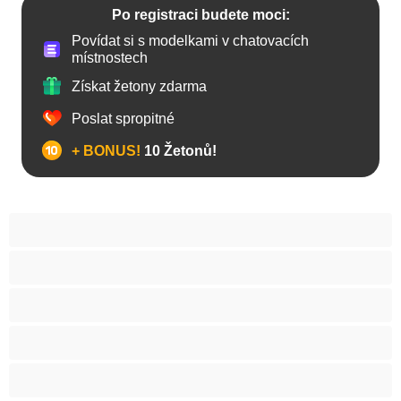
Po registraci budete moci:
Povídat si s modelkami v chatovacích
místnostech
Získat žetony zdarma
Poslat spropitné
+ BONUS!
10 Žetonů!
Anál
Arabky
Asijská
Babičky
Baculky