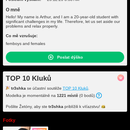
O mně
Hello! My name is Arthur, and I am a 20-year-old student with
significant challenges in my life. Therefore, let us set aside our
problems and relax properly.
Co mě vzrušuje:
femboys and females
Poslat dýško
TOP 10 Kluků
tr3shka
se účastní soutěže
TOP 10 Kluků
.
Modelka je momentálně na
1221 místě
(0 bodů).
Pošlite Žetóny, aby ste
tr3shka
priblížili k
víťazstvu!
Fotky