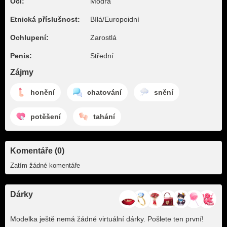
Oči:
Modrá
Etnická příslušnost:
Bílá/Europoidní
Ochlupení:
Zarostlá
Penis:
Střední
Zájmy
honění
chatování
snění
potěšení
tahání
Komentáře (0)
Zatím žádné komentáře
Dárky
Modelka ještě nemá žádné virtuální dárky. Pošlete ten první!