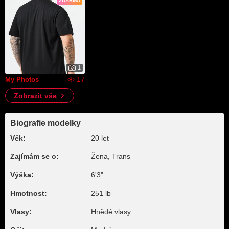
ZDARMA
1
17
My Photos
Zobrazit vše
Biografie modelky
Věk:
20 let
Zajímám se o:
Žena, Trans
Výška:
6'3"
Hmotnost:
251 lb
Vlasy:
Hnědé vlasy