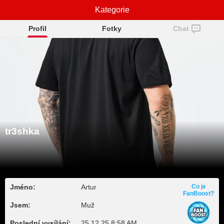
Kategorie
tr3shka
Profil
Fotky
Chat
tr3shka
Jméno:
Artur
Co je
FanBoost?
Jsem:
Muž
Poslední vysílání:
25.12.25 8:58 AM