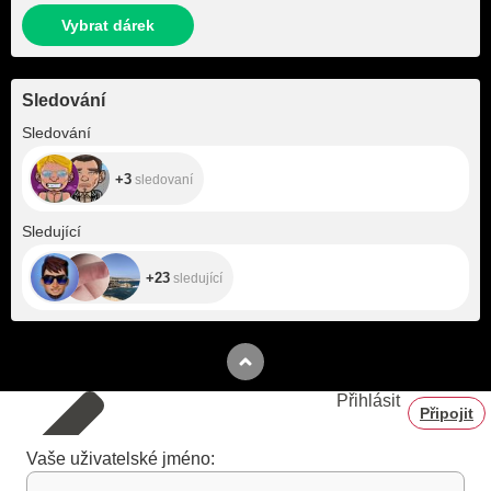
Vybrat dárek
Sledování
+3
Sledování
+3
sledovaní
+23
Sledující
+23
sledující
Přihlásit
Připojit
Vaše uživatelské jméno: