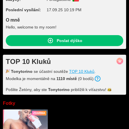
Poslední vysílání:
17.09.25 10:19 PM
O mně
Hello, welcome to my room!
Poslat dýško
TOP 10 Kluků
Tonytorino
se účastní soutěže
TOP 10 Kluků
.
Modelka je momentálně na
1110 místě
(0 bodů).
Pošlite Žetóny, aby ste
Tonytorino
priblížili k
víťazstvu!
Fotky
ZDARMA