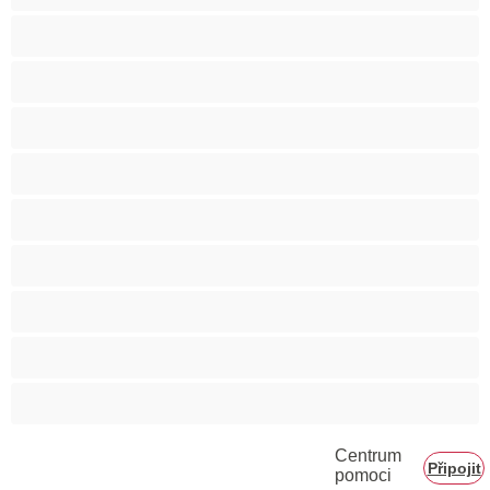
Svalnaté holky
Těhotné holky
Velká prsa
Velké zadky
Vysokoškolačky
Zralé ženy
Zrzka
Čokoládové holky
Školačky 18+
Centrum
Připojit
pomoci