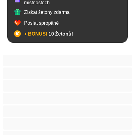
místnostech
Získat žetony zdarma
Poslat spropitné
+ BONUS!
10 Žetonů!
Anál
Arabky
Asijská
Babičky
Baculky
BBW
Blond vlasy