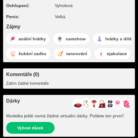
Ochlupení:
Vyholená
Penis:
Velká
Zájmy
anální hrátky
camshow
hrátky s dildem
šukání zadku
tancování
ejakulace
Komentáře (0)
Zatím žádné komentáře
Dárky
Modelka ještě nemá žádné virtuální dárky. Pošlete ten první!
Vybrat dárek