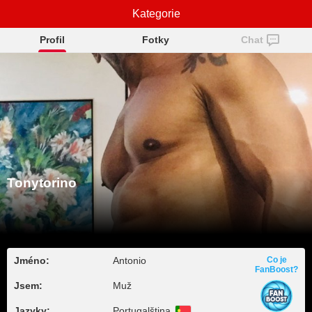
Tonytorino
Kategorie
Profil
Fotky
Chat
Tonytorino
Jméno:
Antonio
Co je
FanBoost?
Jsem:
Muž
Jazyky:
Portugalština