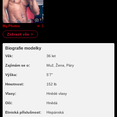
7
3
My Photos
Zobrazit vše
Biografie modelky
Věk:
36 let
Zajímám se o:
Muž, Žena, Páry
Výška:
5'7"
Hmotnost:
152 lb
Vlasy:
Hnědé vlasy
Oči:
Hnědá
Etnická příslušnost:
Hispánská