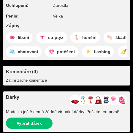
Ochlupení:
Zarostlá
Penis:
Velká
Zájmy
líbání
striptýz
honění
škádlení
chatování
potěšení
flashing
t
Komentáře (0)
Zatím žádné komentáře
Dárky
Modelka ještě nemá žádné virtuální dárky. Pošlete ten první!
Vybrat dárek