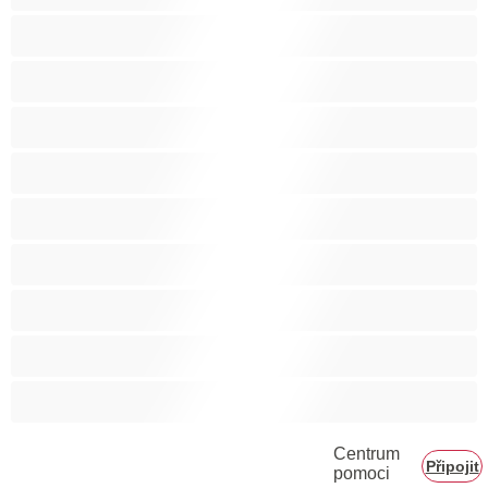
Svalnaté holky
Těhotné holky
Velká prsa
Velké zadky
Vysokoškolačky
Zralé ženy
Zrzka
Čokoládové holky
Školačky 18+
Centrum
Připojit
pomoci