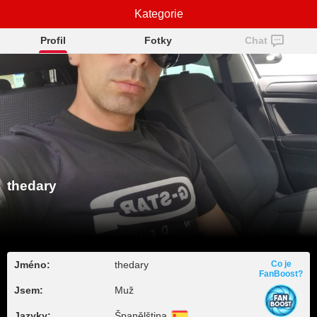
Kategorie
thedary
Profil
Fotky
Chat
thedary
Jméno:
thedary
Co je
FanBoost?
Jsem:
Muž
Jazyky:
Španělština