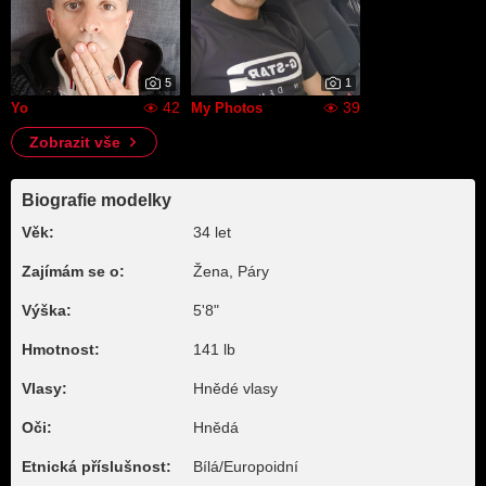
5
1
42
39
Yo
My Photos
Zobrazit vše
Biografie modelky
Věk:
34 let
Zajímám se o:
Žena, Páry
Výška:
5'8"
Hmotnost:
141 lb
Vlasy:
Hnědé vlasy
Oči:
Hnědá
Etnická příslušnost:
Bílá/Europoidní