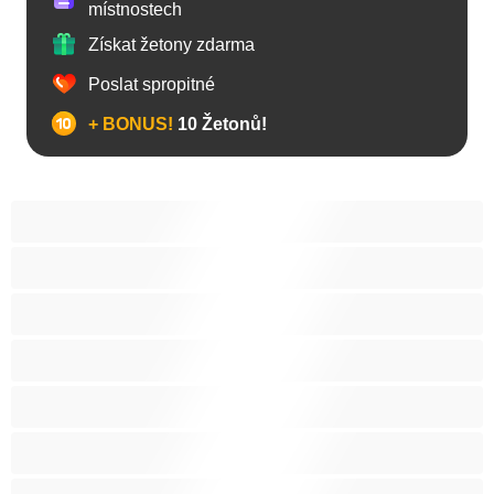
místnostech
Získat žetony zdarma
Poslat spropitné
+ BONUS!
10 Žetonů!
Anál
Arabky
Asijská
Babičky
Baculky
BBW
Blond vlasy