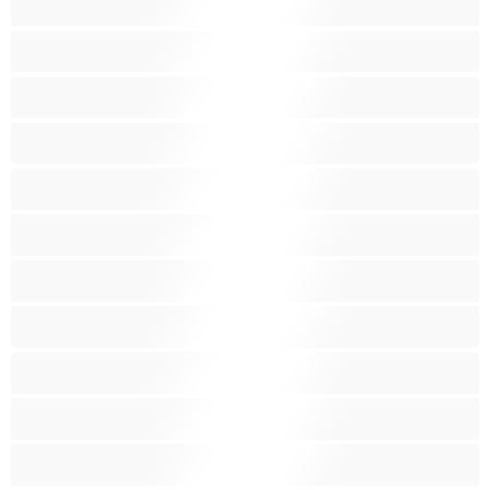
Bondáž
Bílé holky
Chlupatá kundička
Fetiš
Hnědé vlasy
Hospodyňky
Hračky
Indky
Kuřačky
Křehké