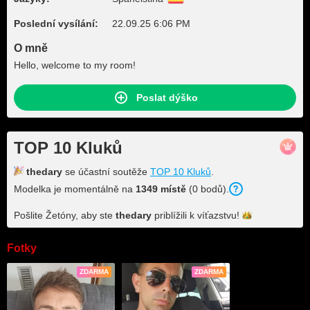
Poslední vysílání:
22.09.25 6:06 PM
O mně
Hello, welcome to my room!
Poslat dýško
TOP 10 Kluků
thedary
se účastní soutěže
TOP 10 Kluků
.
Modelka je momentálně na
1349 místě
(0 bodů).
Pošlite Žetóny, aby ste
thedary
priblížili k
víťazstvu!
Fotky
ZDARMA
ZDARMA