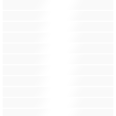
Latinskoamerické
Lesbičky
Malá prsa
Nejlepší pro soukromý chat
Obrovské kozy
Oholené kundičky
Pornoherečky
Sexy kočky
Skupinový sex
Střední prsa
Stříkání