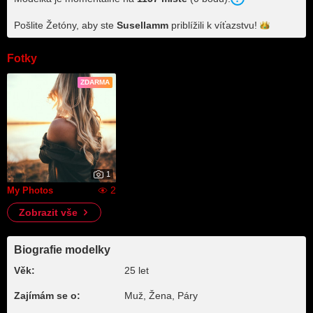
Pošlite Žetóny, aby ste
Susellamm
priblížili k
víťazstvu!
Fotky
ZDARMA
1
2
My Photos
Zobrazit vše
Biografie modelky
Věk:
25 let
Zajímám se o:
Muž, Žena, Páry