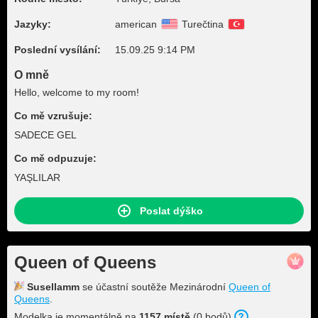
Jazyky:
american
Turečtina
Poslední vysílání:
15.09.25 9:14 PM
O mně
Hello, welcome to my room!
Co mě vzrušuje:
SADECE GEL
Co mě odpuzuje:
YAŞLILAR
Poslat dýško
Queen of Queens
Susellamm
se účastní soutěže Mezinárodní
Queen of
Queens
.
Modelka je momentálně na
1157 místě
(0 bodů).