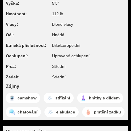
Výška:
5'5"
Hmotnost:
112 lb
Vlasy:
Blond vlasy
Oči:
Hnědá
Etnická příslušnost:
Bílá/Europoidní
Ochlupení:
Upravené ochlupení
Prsa:
Střední
Zadek:
Střední
Zájmy
camshow
stříkání
hrátky s dildem
chatování
ejakulace
prstění zadku