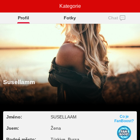
Susellamm
Kategorie
Profil
Fotky
Chat
Susellamm
Jméno:
SUSELLAAM
Co je
FanBoost?
Jsem:
Žena
Rodné město:
Türkiye, Bursa