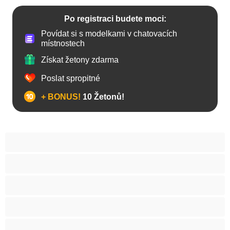
Po registraci budete moci:
Povídat si s modelkami v chatovacích
místnostech
Získat žetony zdarma
Poslat spropitné
+ BONUS!
10 Žetonů!
Anál
Arabky
Asijská
Babičky
Baculky