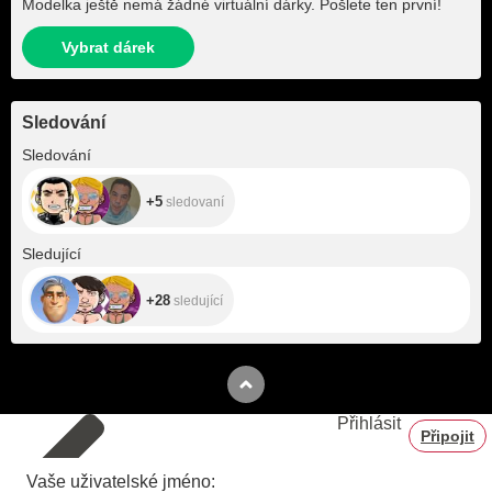
Modelka ještě nemá žádné virtuální dárky. Pošlete ten první!
Vybrat dárek
Sledování
+5
Sledování
+5
sledovaní
+28
Sledující
+28
sledující
Přihlásit
Připojit
Vaše uživatelské jméno: