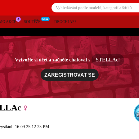
MO AKCE
SOUTĚŽE
DROCHI APP
Vytvořte si účet a začněte chatovat s
STELLAc!
ZAREGISTROVAT SE
LLAc
vysílání: 16.09.25 12:23 PM