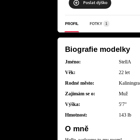
Poslat dýško
PROFIL
FOTKY
1
Biografie modelky
Jméno:
StellA
Věk:
22 let
Rodné město:
Kaliningr
Zajímám se o:
Muž
Výška:
5'7"
Hmotnost:
143 lb
O mně
Hello, welcome to my room!