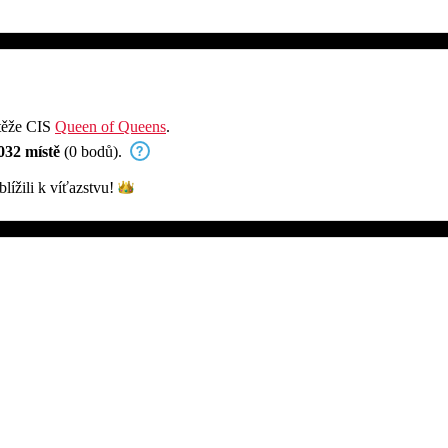
utěže CIS
Queen of Queens
.
032 místě
(0 bodů).
blížili k
víťazstvu!