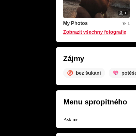
1
My Photos
1
Zobrazit všechny fotografie
Zájmy
bez šukání
potěš
Menu spropitného
Ask me