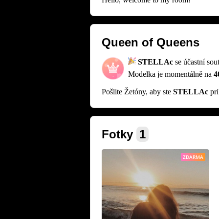
Queen of Queens
STELLAc
se účastní so
Modelka je momentálně na
4
Pošlite Žetóny, aby ste
STELLAc
pri
Fotky
1
ZDARMA