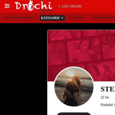
2265 ONLINE
VŠECHNY MODELKY
KATEGORIE
HISTORIE
VŠECHNY PRO
STE
22 let
Poslední 