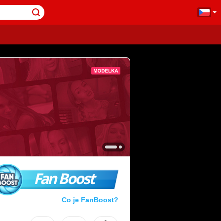
Fan Boost
Co je FanBoost?