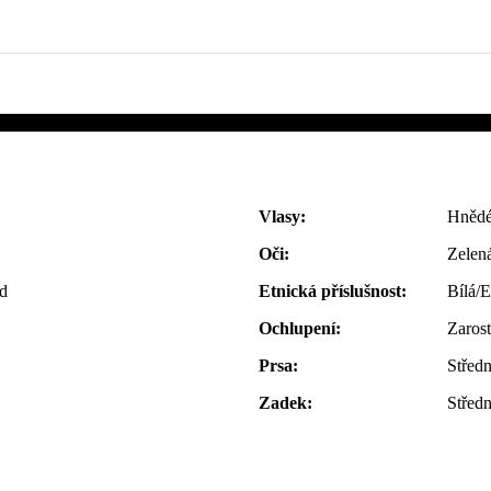
Vlasy:
Hnědé
Oči:
Zelen
ad
Etnická příslušnost:
Bílá/
Ochlupení:
Zarost
Prsa:
Středn
Zadek:
Středn