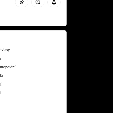
 vlasy
á
Europoidní
lá
í
í