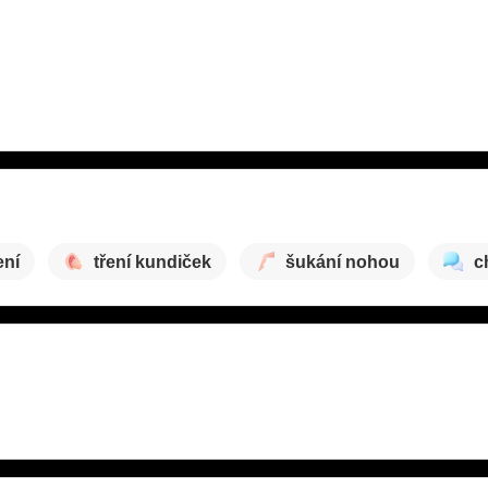
ení
tření kundiček
šukání nohou
c