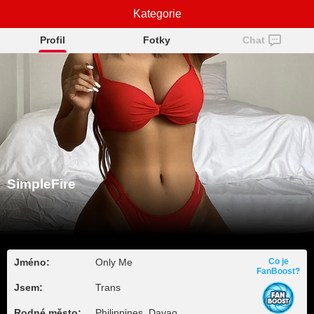
SimpleFire
Kategorie
Profil
Fotky
Chat
SimpleFire
Jméno:
Only Me
Co je
FanBoost?
Jsem:
Trans
Rodné město:
Philippines, Davao