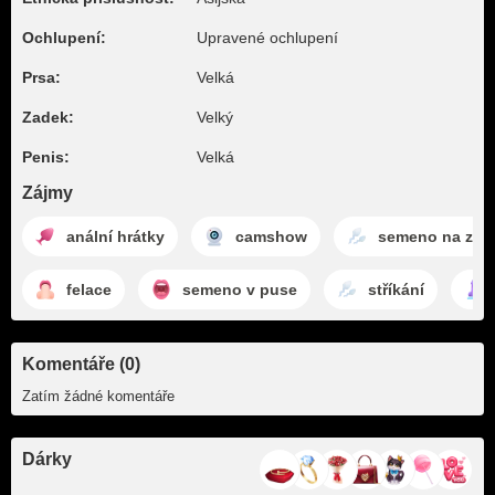
Ochlupení:
Upravené ochlupení
Prsa:
Velká
Zadek:
Velký
Penis:
Velká
Zájmy
anální hrátky
camshow
semeno na zad
felace
semeno v puse
stříkání
Komentáře (0)
Zatím žádné komentáře
Dárky