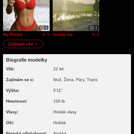
1
3
0
0
My Photos
Simple me
Zobrazit vše
Biografie modelky
Věk:
22 let
Zajímám se o:
Muž, Žena, Páry, Trans
Výška:
5'11"
Hmotnost:
159 lb
Vlasy:
Hnědé vlasy
Oči:
Hnědá
Etnická příslušnost:
Asijská