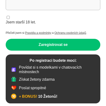
Jsem starší 18 let.
Přečetl jsem si
Pravidla a podmínky
a
Ochranu osobních údajů
.
Zaregistrovat se
Po registraci budete moci:
Povídat si s modelkami v chatovacích
místnostech
Získat žetony zdarma
Poslat spropitné
+ BONUS!
10 Žetonů!