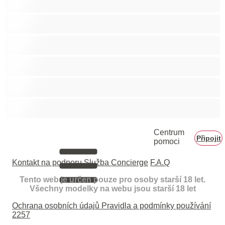
Vysokoškolačky
Zralé ženy
Zrzka
Čokoládové holky
Školačky 18+
Centrum
Připojit
pomoci
Kontakt na podporu
Služba Concierge
F.A.Q
Tento web je určen pouze pro osoby starší 18 let.
Všechny modelky na webu jsou starší 18 let
Ochrana osobních údajů
Pravidla a podmínky používání
2257