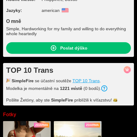
Jazyky:
american
O mně
Simple, Hardworking for my family and willing to do everything
whole heartedly
Poslat dýško
TOP 10 Trans
SimpleFire
se účastní soutěže
TOP 10 Trans
.
Modelka je momentálně na
1221 místě
(0 bodů).
Pošlite Žetóny, aby ste
SimpleFire
priblížili k
víťazstvu!
Fotky
ZDARMA
ZDARMA