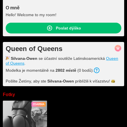
O mně
Hello! Welcome to my room!
Poslat dýško
Queen of Queens
Silvana-Owen
se účastní soutěže Latinskoamerická
Queen
of Queens
.
Modelka je momentálně na
2802 místě
(0 bodů).
Pošlite Žetóny, aby ste
Silvana-Owen
priblížili k
víťazstvu!
Fotky
ZDARMA