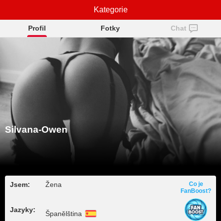
Silvana-Owen
Kategorie
Profil
Fotky
Chat
Silvana-Owen
Jsem:
Žena
Co je
FanBoost?
Jazyky:
Španělština