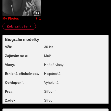
1
1
My Photos
Zobrazit vše
Biografie modelky
Věk:
30 let
Zajímám se o:
Muž
Vlasy:
Hnědé vlasy
Etnická příslušnost:
Hispánská
Ochlupení:
Vyholená
Prsa:
Střední
Zadek:
Střední