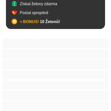
Získat žetony zdarma
Poslat spropitné
+ BONUS!
10 Žetonů!
Anál
Arabky
Asijská
Babičky
Baculky
BBW
Blond vlasy