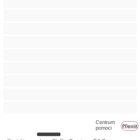
Těhotné holky
Velká prsa
Velké zadky
Vysokoškolačky
Zralé ženy
Zrzka
Čokoládové holky
Školačky 18+
Centrum
Připojit
pomoci