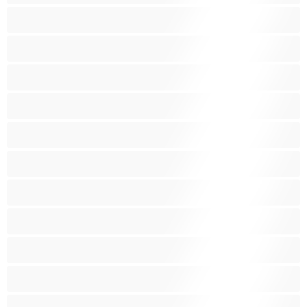
Asijská
Babičky
Baculky
BBW
Blond vlasy
Bondáž
Bílé holky
Chlupatá kundička
Fetiš
Hnědé vlasy
Hospodyňky