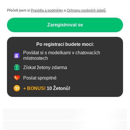
Přečetl jsem si
Pravidla a podmínky
a
Ochranu osobních údajů
.
Zaregistrovat se
Po registraci budete moci:
Povídat si s modelkami v chatovacích
místnostech
Získat žetony zdarma
Poslat spropitné
+ BONUS!
10 Žetonů!
Anál
Arabky