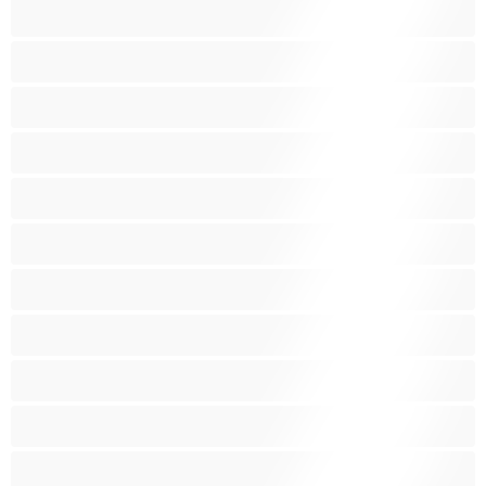
Pornoherečky
Sexy kočky
Skupinový sex
Střední prsa
Stříkání
Svalnaté holky
Těhotné holky
Velká prsa
Velké zadky
Vysokoškolačky
Zralé ženy