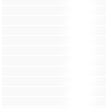
Hračky
Indky
Kuřačky
Křehké
Latinskoamerické
Lesbičky
Malá prsa
Nejlepší pro soukromý chat
Obrovské kozy
Oholené kundičky