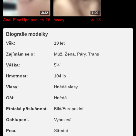
3:32
1:09
16
13
Anal Play Upclose
heeey!
Biografie modelky
Věk:
19 let
Zajímám se o:
Muž, Žena, Páry, Trans
Výška:
5'4"
Hmotnost:
104 lb
Vlasy:
Hnědé vlasy
Oči:
Hnědá
Etnická příslušnost:
Bílá/Europoidní
Ochlupení:
Vyholená
Prsa:
Střední