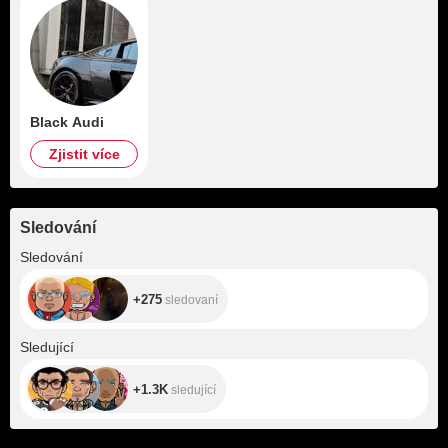
Black Audi
Zjistit více
Sledování
+275
Sledování
+275
sledovaní
+1.3K
Sledující
+1.3K
sledující