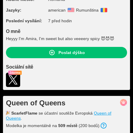
Jazyky:
american
Rumunština
Poslední vysílání:
7 před hodin
O mně
Heyyy I'm Amira, I'm sweet but also veeeery spicy 😈😈😈
Poslat dýško
Sociální sítě
Zdarma
Queen of Queens
ScarletFlame
se účastní soutěže Evropská
Queen of
Queens
.
Modelka je momentálně na
509 místě
(200 bodů).