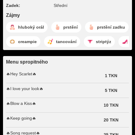
Zadek:
Střední
Zájmy
hluboký orál
prstění
prstění zadku
creampie
tancování
striptýz
ž
Menu spropitného
🔥Hey Scarlet🔥
1 TKN
🔥I love your look🔥
5 TKN
🔥Blow a Kiss🔥
10 TKN
🔥Keep going🔥
20 TKN
🔥Song request🔥
25 TKN