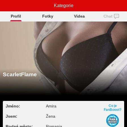
ScarletFlame
Kategorie
Profil
Fotky
Videa
Chat
ScarletFlame
Jméno:
Amira
Co je
FanBoost?
Jsem:
Žena
Rodné město:
Romania