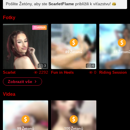
Pošlite Žetóny, aby ste
ScarletFlame
priblížili k
víťazstvu!
Fotky
ZDARMA
89 Žetonů
88 Žeton
3
6
2292
0
Scarlet
Fun in Heels
Riding Session
Zobrazit vše
Videa
99 Žetonů
100 Žetonů