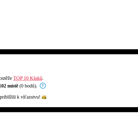
soutěže
TOP 10 Kluků
.
102 místě
(0 bodů).
priblížili k
víťazstvu!