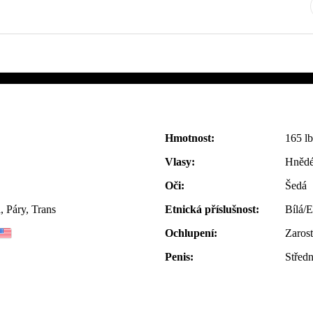
Hmotnost:
165 lb
Vlasy:
Hnědé
Oči:
Šedá
 Páry, Trans
Etnická příslušnost:
Bílá/
Ochlupení:
Zarost
Penis:
Středn