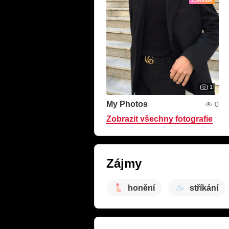
ZDARMA
1
My Photos
0
Zobrazit všechny fotografie
Zájmy
honění
stříkání