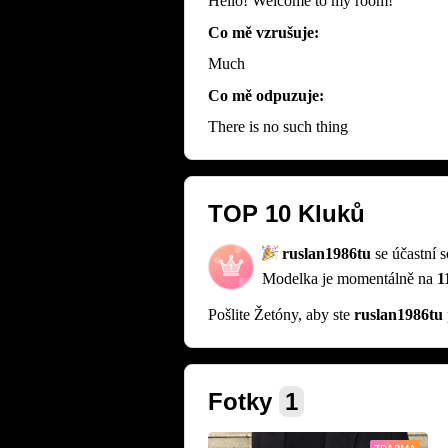
Hello! Welcome to my room!
Co mě vzrušuje:
Much
Co mě odpuzuje:
There is no such thing
TOP 10 Kluků
ruslan1986tu
se účastní 
Modelka je momentálně na
1
Pošlite Žetóny, aby ste
ruslan1986tu
Fotky
1