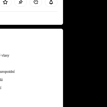
 vlasy
Europoidní
lá
í