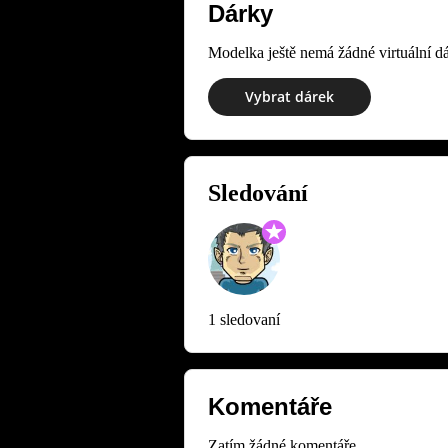
Dárky
Modelka ještě nemá žádné virtuální dá
Vybrat dárek
Sledování
1 sledovaní
Komentáře
Zatím žádné komentáře