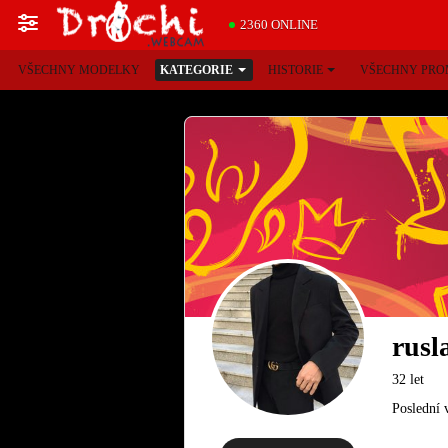
2360 ONLINE
VŠECHNY MODELKY
KATEGORIE
HISTORIE
VŠECHNY PRO
rusl
32 let
Poslední 