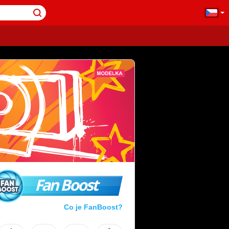
Fan Boost
Co je FanBoost?