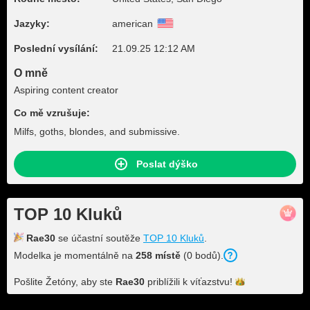
Jazyky:
american
Poslední vysílání:
21.09.25 12:12 AM
O mně
Aspiring content creator
Co mě vzrušuje:
Milfs, goths, blondes, and submissive.
Poslat dýško
TOP 10 Kluků
Rae30
se účastní soutěže
TOP 10 Kluků
.
Modelka je momentálně na
258 místě
(0 bodů).
Pošlite Žetóny, aby ste
Rae30
priblížili k
víťazstvu!