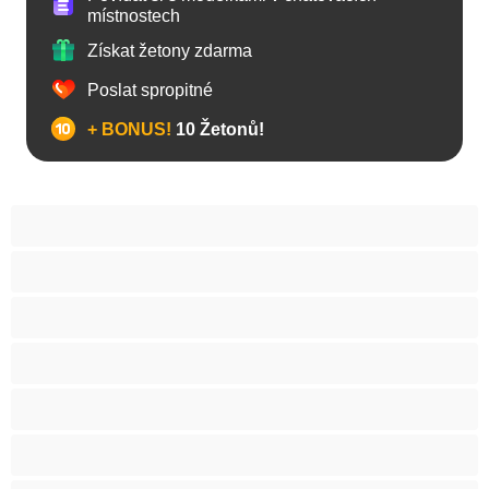
místnostech
Získat žetony zdarma
Poslat spropitné
+ BONUS!
10 Žetonů!
Anál
Arabky
Asijská
Babičky
Baculky
BBW