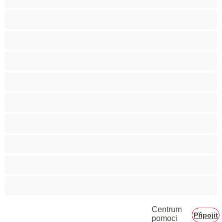
Svalnaté holky
Těhotné holky
Velká prsa
Velké zadky
Vysokoškolačky
Zralé ženy
Zrzka
Čokoládové holky
Školačky 18+
Centrum
Připojit
pomoci