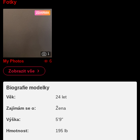
Fotky
ZDARMA
1
6
My Photos
Zobrazit vše
Biografie modelky
Věk:
24 let
Zajímám se o:
Žena
Výška:
5'9"
Hmotnost:
195 lb