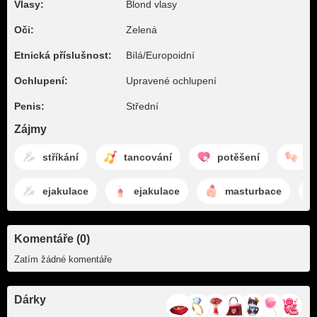
Vlasy:
Blond vlasy
Oči:
Zelená
Etnická příslušnost:
Bílá/Europoidní
Ochlupení:
Upravené ochlupení
Penis:
Střední
Zájmy
stříkání
tancování
potěšení
šk
ejakulace
ejakulace
masturbace
Komentáře (0)
Zatím žádné komentáře
Dárky