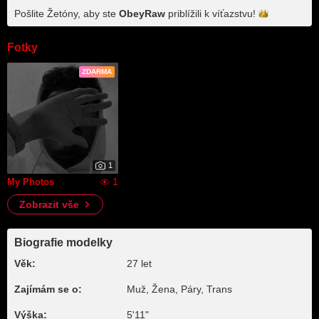
Pošlite Žetóny, aby ste
ObeyRaw
priblížili k
víťazstvu!
Fotky
ZDARMA
1
1
My Photos
Zobrazit vše
Biografie modelky
Věk:
27 let
Zajímám se o:
Muž, Žena, Páry, Trans
Výška:
5'11"