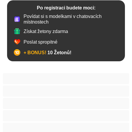
Po registraci budete moci:
Povídat si s modelkami v chatovacích
místnostech
Získat žetony zdarma
Poslat spropitné
+ BONUS!
10 Žetonů!
Anál
Arabky
Asijská
Babičky
Baculky