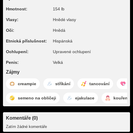
Hmotnost:
154 lb
Vlasy:
Hnědé vlasy
Oči:
Hnědá
Etnická příslušnost:
Hispánská
Ochlupení:
Upravené ochlupení
Penis:
Velká
Zájmy
creampie
stříkání
tancování
po
semeno na obličeji
ejakulace
kouření p
Komentáře (0)
Zatím žádné komentáře