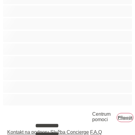
Těhotné holky
Velká prsa
Velké zadky
Vysokoškolačky
Zralé ženy
Zrzka
Čokoládové holky
Školačky 18+
Centrum
Připojit
pomoci
Kontakt na podporu
Služba Concierge
F.A.Q