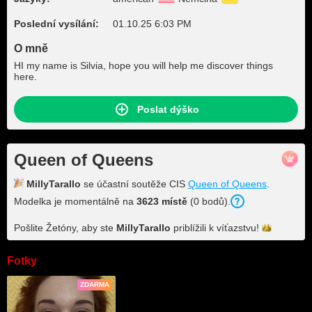
Poslední vysílání:
01.10.25 6:03 PM
O mně
HI my name is Silvia, hope you will help me discover things
here.
Poslat dýško
Queen of Queens
MillyTarallo
se účastní soutěže CIS
Queen of Queens
.
Modelka je momentálně na
3623 místě
(0 bodů).
Pošlite Žetóny, aby ste
MillyTarallo
priblížili k
víťazstvu!
Fotky
ZDARMA