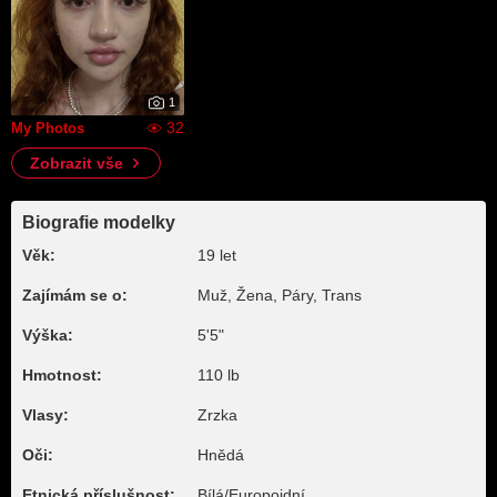
1
32
My Photos
Zobrazit vše
Biografie modelky
Věk:
19 let
Zajímám se o:
Muž, Žena, Páry, Trans
Výška:
5'5"
Hmotnost:
110 lb
Vlasy:
Zrzka
Oči:
Hnědá
Etnická příslušnost:
Bílá/Europoidní