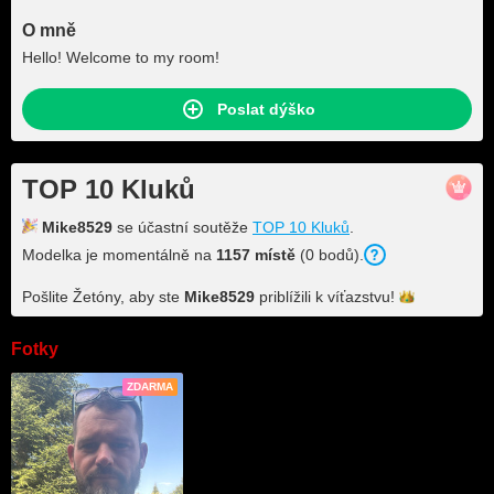
O mně
Hello! Welcome to my room!
Poslat dýško
TOP 10 Kluků
Mike8529
se účastní soutěže
TOP 10 Kluků
.
Modelka je momentálně na
1157 místě
(0 bodů).
Pošlite Žetóny, aby ste
Mike8529
priblížili k
víťazstvu!
Fotky
ZDARMA