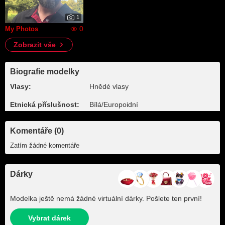
1
0
My Photos
Zobrazit vše
Biografie modelky
Vlasy:
Hnědé vlasy
Etnická příslušnost:
Bílá/Europoidní
Komentáře (0)
Zatím žádné komentáře
Dárky
Modelka ještě nemá žádné virtuální dárky. Pošlete ten první!
Vybrat dárek