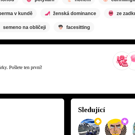
perma v kundě
ženská dominance
ze zadk
semeno na obličeji
facesitting
rky. Pošlete ten první!
Sledující