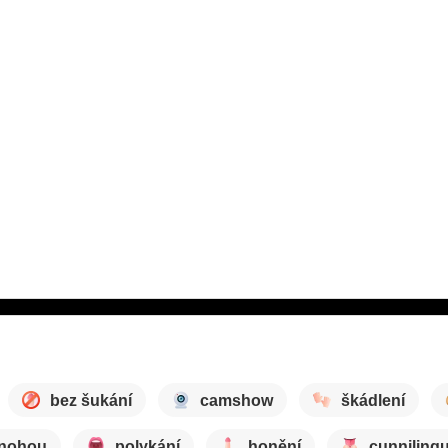
bez šukání
camshow
škádlení
 nohou
polykání
honění
cunniling