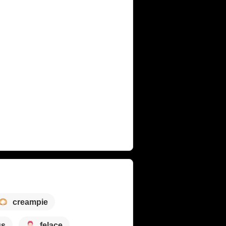
creampie
us
felace