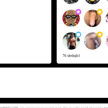
76 sledující
EGPAYEU.COM
, naše autorizované zpracovatele plateb. This site is Managed & Operated by