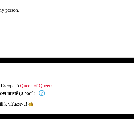
y room! I am a shy person.
e Evropská
Queen of Queens
.
299 místě
(0 bodů).
ili k
víťazstvu!