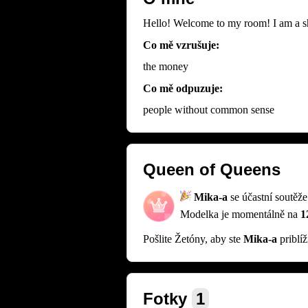
Hello! Welcome to m
Co mě vzrušuje:
the money
Co mě odpuzuje:
people without common sense
Queen of Queens
Mika-a
se účastní soutěž
Modelka je momentálně na
1
Pošlite Žetóny, aby ste
Mika-a
priblíž
Fotky
1