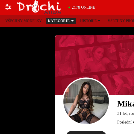
2178 ONLINE
VŠECHNY MODELKY
KATEGORIE
HISTORIE
VŠECHNY PRO
Mik
31 let, r
Poslední 