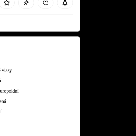
 vlasy
á
Europoidní
ená
í