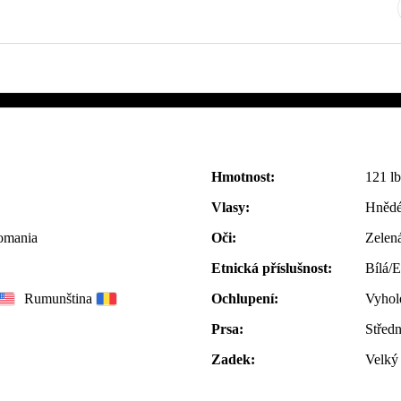
Hmotnost:
121 lb
Vlasy:
Hnědé
romania
Oči:
Zelen
Etnická příslušnost:
Bílá/
Rumunština
Ochlupení:
Vyhol
Prsa:
Středn
Zadek:
Velký