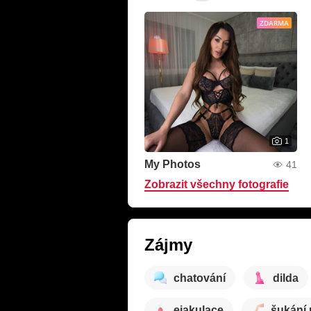
ZDARMA
1
My Photos
41
Zobrazit všechny fotografie
Zájmy
chatování
dilda
ejakulace
šukání