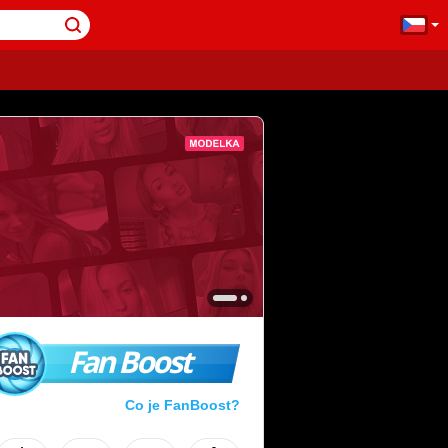
Fan Boost
Co je FanBoost?