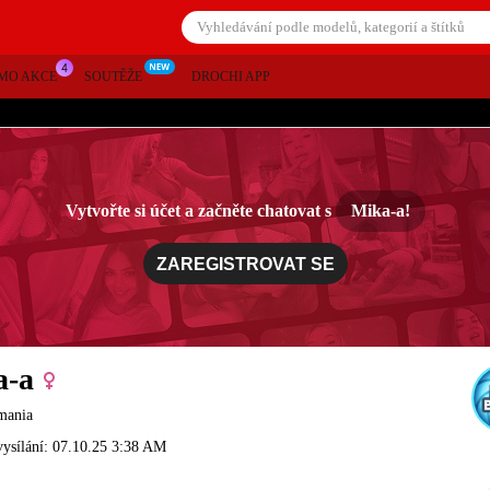
MO AKCE
SOUTĚŽE
DROCHI APP
Vytvořte si účet a začněte chatovat s
Mika-a!
ZAREGISTROVAT SE
a-a
omania
vysílání: 07.10.25 3:38 AM