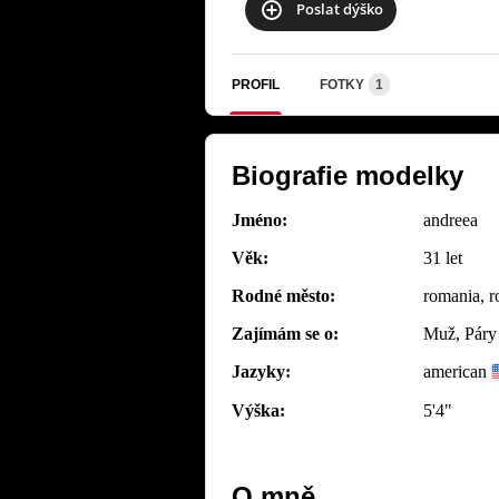
Poslat dýško
PROFIL
FOTKY
1
Biografie modelky
Jméno:
andreea
Věk:
31 let
Rodné město:
romania, 
Zajímám se o:
Muž, Páry
Jazyky:
american
Výška:
5'4"
O mně