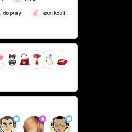
u do pusy
lízání koulí