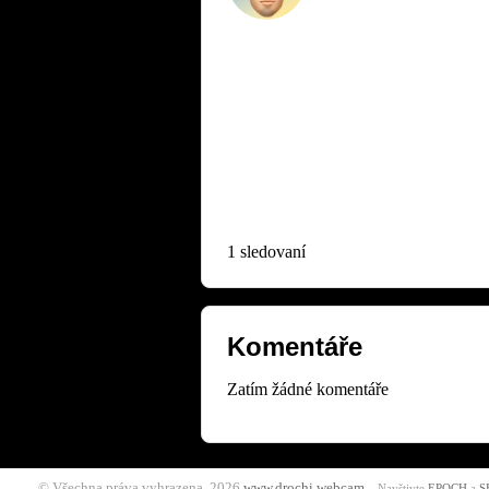
1 sledovaní
Komentáře
Zatím žádné komentáře
© Všechna práva vyhrazena. 2026
www.drochi.webcam
Navštivte
EPOCH
a
S