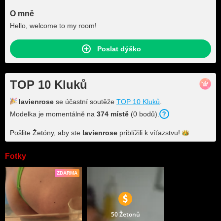
O mně
Hello, welcome to my room!
Poslat dýško
TOP 10 Kluků
lavienrose
se účastní soutěže
TOP 10 Kluků
.
Modelka je momentálně na
374 místě
(0 bodů).
Pošlite Žetóny, aby ste
lavienrose
priblížili k
víťazstvu!
Fotky
ZDARMA
50 Žetonů