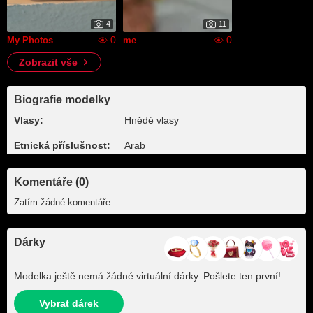
4
11
0
0
My Photos
me
Zobrazit vše
Biografie modelky
Vlasy:
Hnědé vlasy
Etnická příslušnost:
Arab
Komentáře (0)
Zatím žádné komentáře
Dárky
Modelka ještě nemá žádné virtuální dárky. Pošlete ten první!
Vybrat dárek