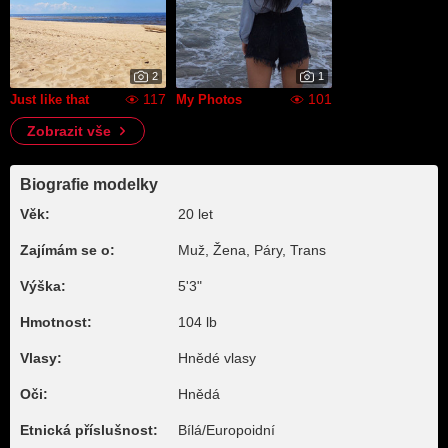
2
1
117
101
Just like that
My Photos
Zobrazit vše
Biografie modelky
Věk:
20 let
Zajímám se o:
Muž, Žena, Páry, Trans
Výška:
5'3"
Hmotnost:
104 lb
Vlasy:
Hnědé vlasy
Oči:
Hnědá
Etnická příslušnost:
Bílá/Europoidní