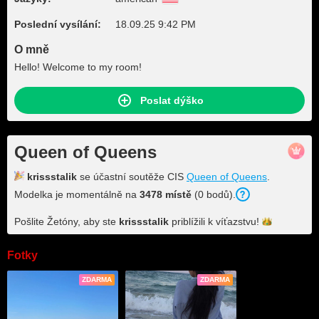
Poslední vysílání:
18.09.25 9:42 PM
O mně
Hello! Welcome to my room!
Poslat dýško
Queen of Queens
krissstalik
se účastní soutěže CIS
Queen of Queens
.
Modelka je momentálně na
3478 místě
(0 bodů).
Pošlite Žetóny, aby ste
krissstalik
priblížili k
víťazstvu!
Fotky
ZDARMA
ZDARMA