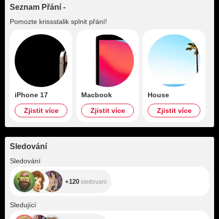
Seznam Přání -
Pomozte
krissstalik
splnit přání!
iPhone 17
Macbook
House
Zjistit více
Zjistit více
Zjistit více
Sledování
+120
Sledování
+120
sledovaní
+150
Sledující