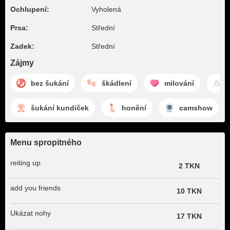
Ochlupení:
Vyholená
Prsa:
Střední
Zadek:
Střední
Zájmy
bez šukání
škádlení
milování
šukání kundiček
honění
camshow
Menu spropitného
reiting up
2 TKN
add you friends
10 TKN
Ukázat nohy
17 TKN