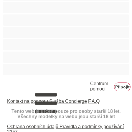
Velké zadky
Vysokoškolačky
Zralé ženy
Zrzka
Čokoládové holky
Školačky 18+
Centrum
Připojit
pomoci
Kontakt na podporu
Služba Concierge
F.A.Q
Tento web je určen pouze pro osoby starší 18 let.
Všechny modelky na webu jsou starší 18 let
Ochrana osobních údajů
Pravidla a podmínky používání
2257