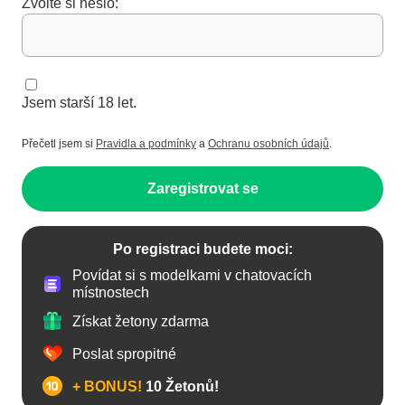
Zvolte si heslo:
Jsem starší 18 let.
Přečetl jsem si
Pravidla a podmínky
a
Ochranu osobních údajů
.
Zaregistrovat se
Po registraci budete moci:
Povídat si s modelkami v chatovacích
místnostech
Získat žetony zdarma
Poslat spropitné
+ BONUS!
10 Žetonů!