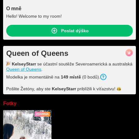
O mně
Hello! Welcome to my room!
Poslat dýško
Queen of Queens
KelseyStarr
se účastní soutěže Severoamerická a australská
Queen of Queens
.
Modelka je momentálně na
149 místě
(0 bodů).
Pošlite Žetóny, aby ste
KelseyStarr
priblížili k
víťazstvu!
Fotky
ZDARMA