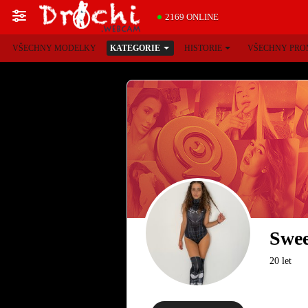
2169 ONLINE
VŠECHNY MODELKY
KATEGORIE
HISTORIE
VŠECHNY PRO
Swe
20 let