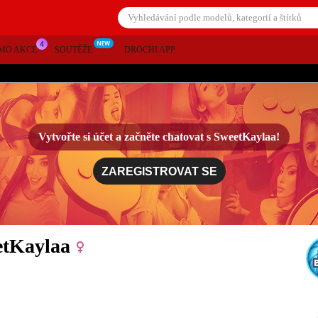
MO AKCE
SOUTĚŽE
DROCHI APP
Vytvořte si účet a začněte chatovat s
SweetKaylaa!
ZAREGISTROVAT SE
etKaylaa