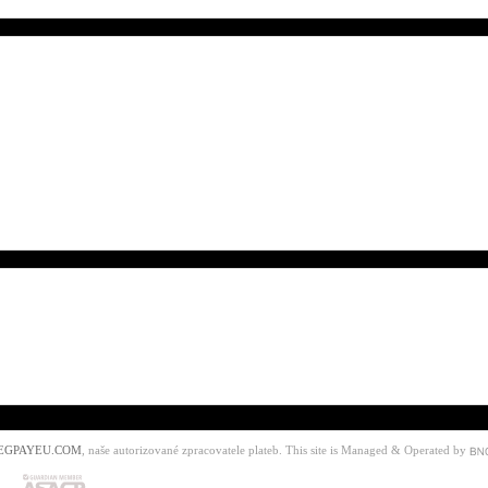
EGPAYEU.COM
, naše autorizované zpracovatele plateb. This site is Managed & Operated by