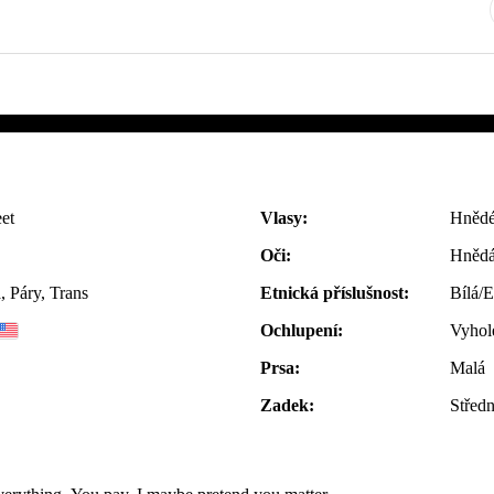
et
Vlasy:
Hnědé
Oči:
Hněd
 Páry, Trans
Etnická příslušnost:
Bílá/
Ochlupení:
Vyhol
Prsa:
Malá
Zadek:
Středn