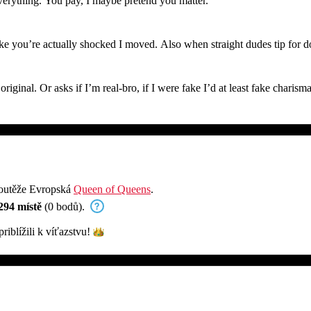
everything. You pay, I maybe pretend you matter.
like you’re actually shocked I moved. Also when straight dudes tip for d
riginal. Or asks if I’m real-bro, if I were fake I’d at least fake charis
soutěže Evropská
Queen of Queens
.
294 místě
(0 bodů).
riblížili k
víťazstvu!