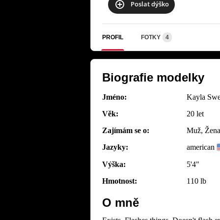
Poslat dýško
PROFIL
FOTKY
4
Biografie modelky
Jméno:
Kayla Swe
Věk:
20 let
Zajímám se o:
Muž, Žena,
Jazyky:
american
Výška:
5'4"
Hmotnost:
110 lb
O mně