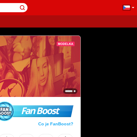
Fan Boost
Co je FanBoost?