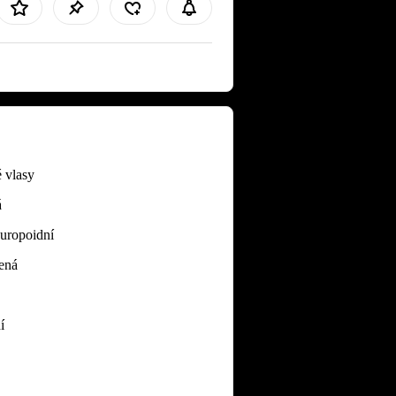
 vlasy
á
Europoidní
ená
í