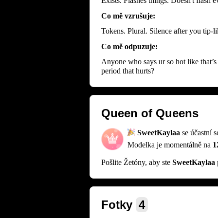
Exists. Flashes things. Doesn't flash 
Co mě vzrušuje:
Tokens. Plural. Silence after you tip-
Co mě odpuzuje:
Anyone who says ur so hot like that’s o
period that hurts?
Queen of Queens
SweetKaylaa
se účastní 
Modelka je momentálně na
1
Pošlite Žetóny, aby ste
SweetKaylaa
p
Fotky
4