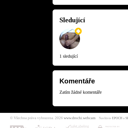
Sledující
1 sledující
Komentáře
Zatím žádné komentáře
© Všechna práva vyhrazena. 2026
www.drochi.webcam
Navštivte
EPOCH
a
S