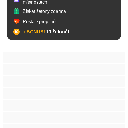
místnostech
Získat žetony zdarma
Poslat spropitné
+ BONUS!
10 Žetonů!
Anál
Arabky
Asijská
Babičky
Baculky
BBW
Blond vlasy