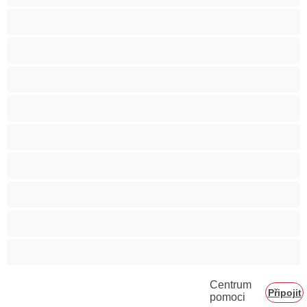
Svalnaté holky
Těhotné holky
Velká prsa
Velké zadky
Vysokoškolačky
Zralé ženy
Zrzka
Čokoládové holky
Školačky 18+
Centrum
Připojit
pomoci