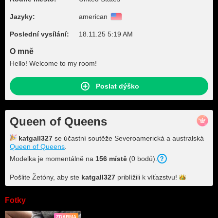
Jazyky:
american
Poslední vysílání:
18.11.25 5:19 AM
O mně
Hello! Welcome to my room!
Poslat dýško
Queen of Queens
katgall327
se účastní soutěže Severoamerická a australská
Queen of Queens
.
Modelka je momentálně na
156 místě
(0 bodů).
Pošlite Žetóny, aby ste
katgall327
priblížili k
víťazstvu!
Fotky
ZDARMA