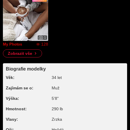
1
128
My Photos
Zobrazit vše
Biografie modelky
Věk:
34 let
Zajímám se o:
Muž
Výška:
5'8"
Hmotnost:
290 lb
Vlasy:
Zrzka
Oči:
Hnědá