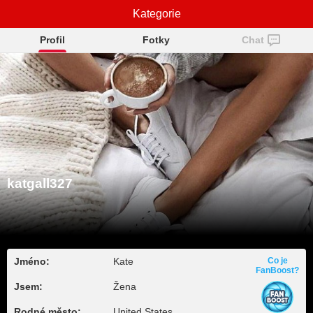
katgall327
Kategorie
Profil
Fotky
Chat
katgall327
Jméno:
Kate
Co je
FanBoost?
Jsem:
Žena
Rodné město:
United States