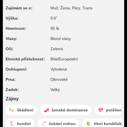
Zajímám se o:
Muž, Žena, Páry, Trans
Výška:
5'4"
Hmotnost:
95 lb
Vlasy:
Blond vlasy
Oči:
Zelená
Etnická příslušnost:
Bílá/Europoidní
Ochlupení:
Vyholená
Prsa:
Obrovské
Zadek:
Velký
Zájmy
škádlení
ženská dominance
potěšení
honění
šukání nohou
tření kundiček