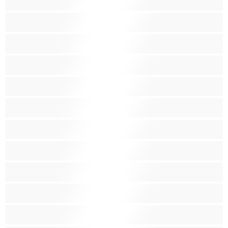
Malá prsa
Nejlepší pro soukromý chat
Obrovské kozy
Oholené kundičky
Pornoherečky
Sexy kočky
Skupinový sex
Střední prsa
Stříkání
Svalnaté holky