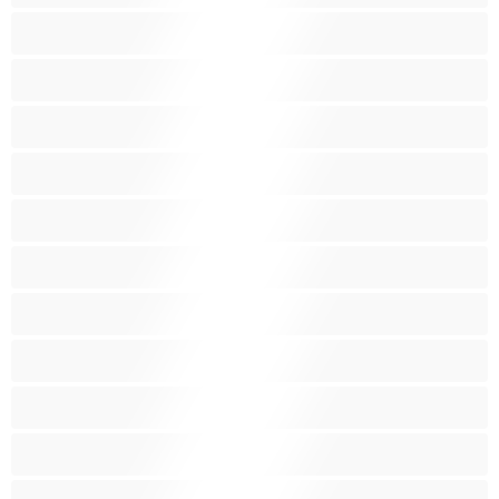
Bílé holky
Chlupatá kundička
Fetiš
Hnědé vlasy
Hospodyňky
Hračky
Indky
Kuřačky
Křehké
Latinskoamerické
Lesbičky