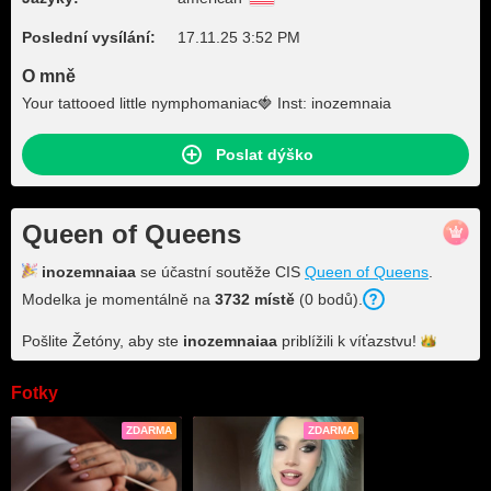
Poslední vysílání:
17.11.25 3:52 PM
O mně
Your tattooed little nymphomaniac🍓 Inst: inozemnaia
Poslat dýško
Queen of Queens
inozemnaiaa
se účastní soutěže CIS
Queen of Queens
.
Modelka je momentálně na
3732 místě
(0 bodů).
Pošlite Žetóny, aby ste
inozemnaiaa
priblížili k
víťazstvu!
Fotky
ZDARMA
ZDARMA