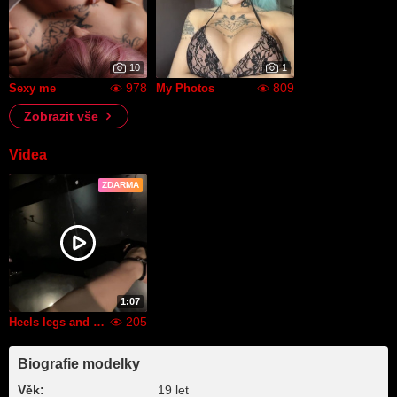
10
1
978
809
Sexy me
My Photos
Zobrazit vše
Videa
ZDARMA
1:07
205
Heels legs and titties
Biografie modelky
Věk:
19 let