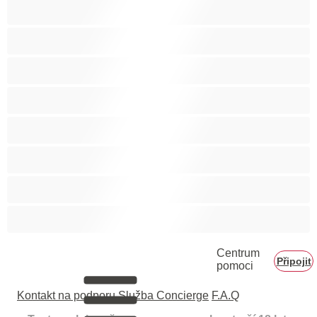
Těhotné holky
Velká prsa
Velké zadky
Vysokoškolačky
Zralé ženy
Zrzka
Čokoládové holky
Školačky 18+
Centrum
Připojit
pomoci
Kontakt na podporu
Služba Concierge
F.A.Q