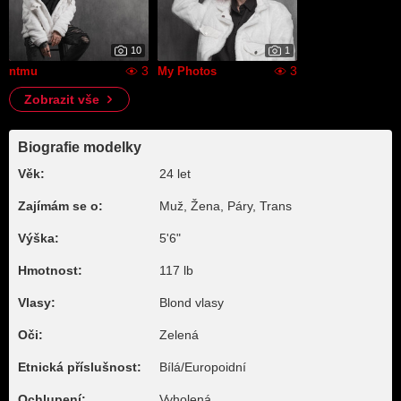
10
1
3
3
ntmu
My Photos
Zobrazit vše
Biografie modelky
Věk:
24 let
Zajímám se o:
Muž, Žena, Páry, Trans
Výška:
5'6"
Hmotnost:
117 lb
Vlasy:
Blond vlasy
Oči:
Zelená
Etnická příslušnost:
Bílá/Europoidní
Ochlupení:
Vyholená