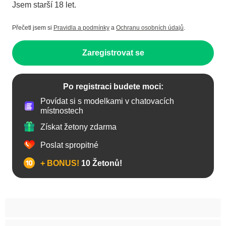
Jsem starší 18 let.
Přečetl jsem si
Pravidla a podmínky
a
Ochranu osobních údajů
.
Zaregistrovat se
Po registraci budete moci:
Povídat si s modelkami v chatovacích
místnostech
Získat žetony zdarma
Poslat spropitné
+ BONUS!
10 Žetonů!
Anál
Arabky