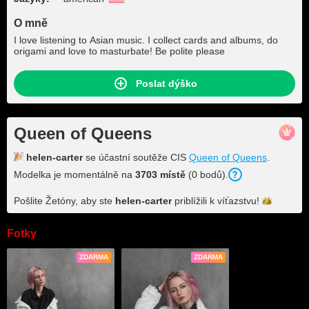
O mně
I love listening to Asian music. I collect cards and albums, do
origami and love to masturbate! Be polite please
Poslat dýško
Queen of Queens
helen-carter
se účastní soutěže CIS
Queen of Queens
.
Modelka je momentálně na
3703 místě
(0 bodů).
Pošlite Žetóny, aby ste
helen-carter
priblížili k
víťazstvu!
Fotky
ZDARMA
ZDARMA