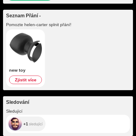
Seznam Přání -
Pomozte
helen-carter
splnit přání!
new toy
Zjistit více
Sledování
+1
Sledující
+1
sledující