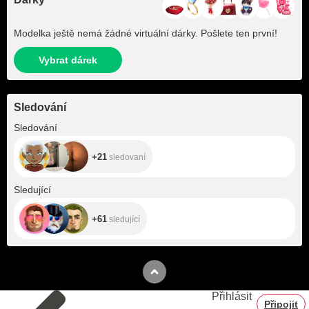
Modelka ještě nemá žádné virtuální dárky. Pošlete ten první!
Vybrat dárek
Sledování
+21
Sledování
+21
sledovaní
+61
Sledující
+61
sledující
Přihlásit
Připojit