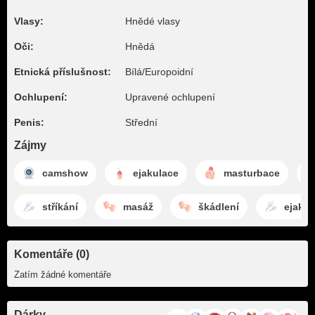
Vlasy:
Hnědé vlasy
Oči:
Hnědá
Etnická příslušnost:
Bílá/Europoidní
Ochlupení:
Upravené ochlupení
Penis:
Střední
Zájmy
camshow
ejakulace
masturbace
stříkání
masáž
škádlení
ejakul
Komentáře (0)
Zatím žádné komentáře
Dárky