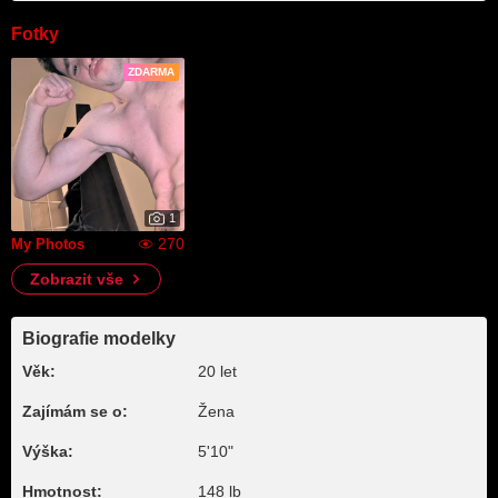
Fotky
ZDARMA
1
270
My Photos
Zobrazit vše
Biografie modelky
Věk:
20 let
Zajímám se o:
Žena
Výška:
5'10"
Hmotnost:
148 lb