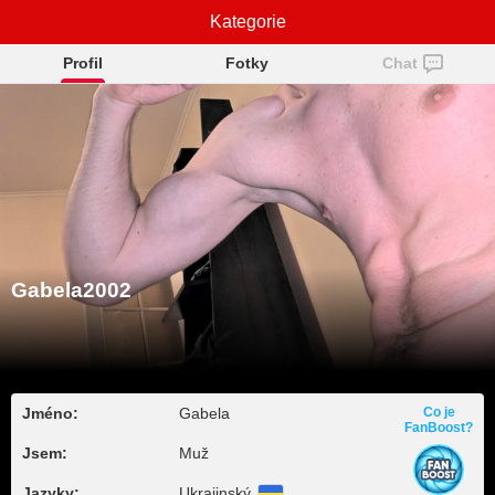
Gabela2002
Kategorie
Profil
Fotky
Chat
Gabela2002
Jméno:
Gabela
Co je
FanBoost?
Jsem:
Muž
Jazyky:
Ukrajinský