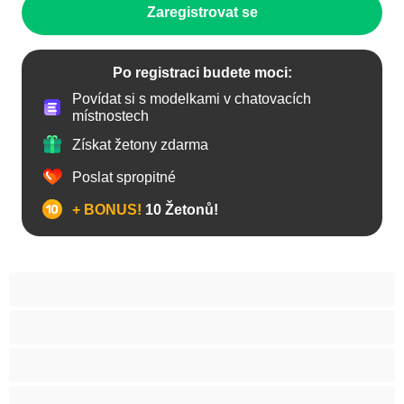
Zaregistrovat se
Po registraci budete moci:
Povídat si s modelkami v chatovacích
místnostech
Získat žetony zdarma
Poslat spropitné
+ BONUS!
10 Žetonů!
Anál
Arabky
Asijská
Babičky