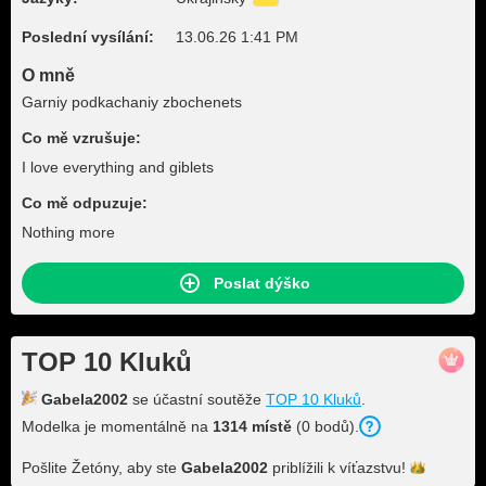
Poslední vysílání:
13.06.26 1:41 PM
O mně
Garniy podkachaniy zbochenets
Co mě vzrušuje:
I love everything and giblets
Co mě odpuzuje:
Nothing more
Poslat dýško
TOP 10 Kluků
Gabela2002
se účastní soutěže
TOP 10 Kluků
.
Modelka je momentálně na
1314 místě
(0 bodů).
Pošlite Žetóny, aby ste
Gabela2002
priblížili k
víťazstvu!