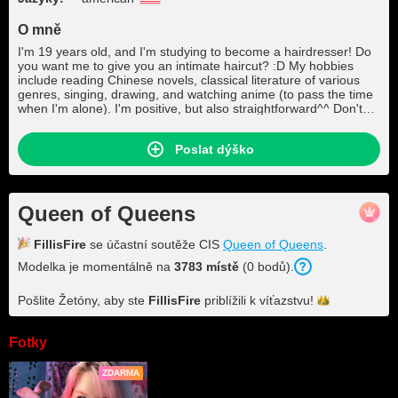
O mně
I'm 19 years old, and I'm studying to become a hairdresser! Do
you want me to give you an intimate haircut? :D My hobbies
include reading Chinese novels, classical literature of various
genres, singing, drawing, and watching anime (to pass the time
when I'm alone). I'm positive, but also straightforward^^ Don't
hurt my feelings!
Poslat dýško
Queen of Queens
FillisFire
se účastní soutěže CIS
Queen of Queens
.
Modelka je momentálně na
3783 místě
(0 bodů).
Pošlite Žetóny, aby ste
FillisFire
priblížili k
víťazstvu!
Fotky
ZDARMA