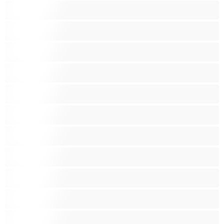
Bondáž
Bílé holky
Chlupatá kundička
Fetiš
Hnědé vlasy
Hospodyňky
Hračky
Indky
Kuřačky
Křehké
Latinskoamerické