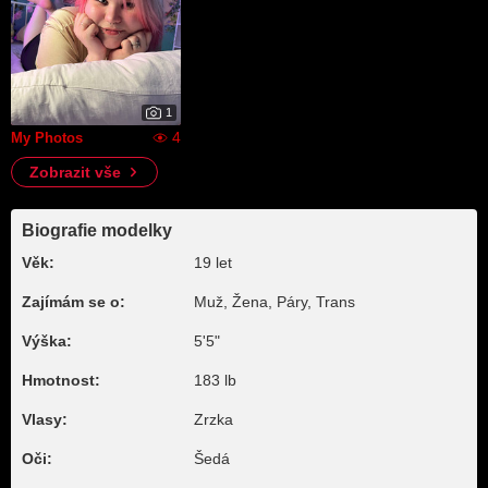
1
4
My Photos
Zobrazit vše
Biografie modelky
Věk:
19 let
Zajímám se o:
Muž, Žena, Páry, Trans
Výška:
5'5"
Hmotnost:
183 lb
Vlasy:
Zrzka
Oči:
Šedá