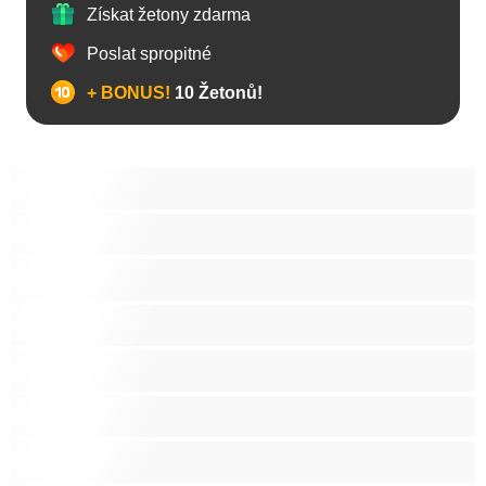
Získat žetony zdarma
Poslat spropitné
+ BONUS!
10 Žetonů!
Anál
Arabky
Asijská
Babičky
Baculky
BBW
Blond vlasy