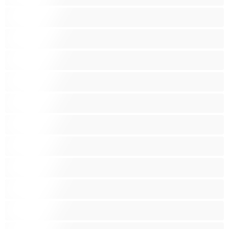
Lesbičky
Malá prsa
Nejlepší pro soukromý chat
Obrovské kozy
Oholené kundičky
Pornoherečky
Sexy kočky
Skupinový sex
Střední prsa
Stříkání
Svalnaté holky