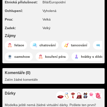
Etnická příslušnost:
Bílá/Europoidní
Ochlupení:
Vyholená
Prsa:
Velká
Zadek:
Velký
Zájmy
felace
chatování
tancování
Di
camshow
kouření péra
hrátky s dildem
Komentáře (0)
Zatím žádné komentáře
Dárky
Modelka ještě nemá žádné virtuální dárky. Pošlete ten první!