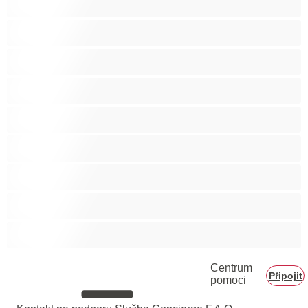
Těhotné holky
Velká prsa
Velké zadky
Vysokoškolačky
Zralé ženy
Zrzka
Čokoládové holky
Školačky 18+
Centrum
Připojit
pomoci