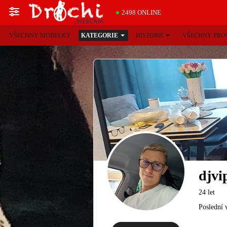
2498 ONLINE
VŠECHNY MODELKY
KATEGORIE
HISTORIE
VŠECHNY PRO
djvi
24 let
Poslední 