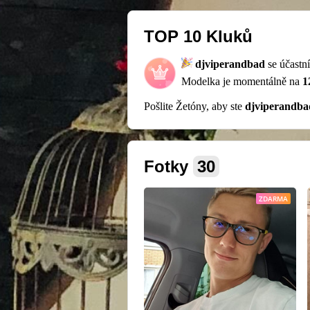
TOP 10 Kluků
djviperandbad
se účastn
Modelka je momentálně na
1
Pošlite Žetóny, aby ste
djviperandba
Fotky
30
ZDARMA