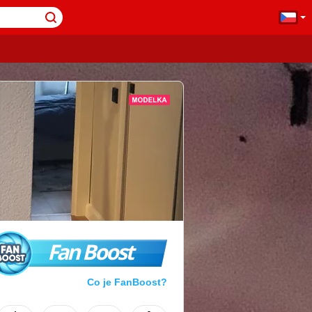
Fan Boost
Co je FanBoost?