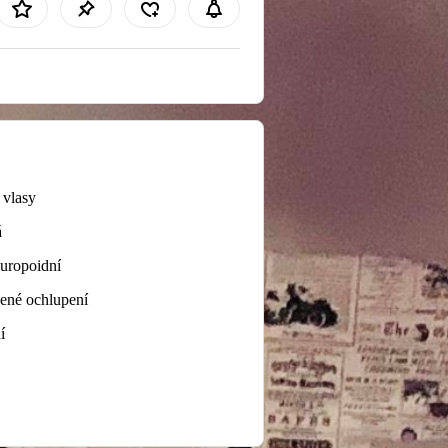
 vlasy
á
Europoidní
ené ochlupení
í