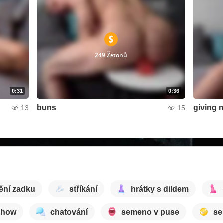
249 Žetonů
0:31
0:36
buns
giving 
13
15
ění zadku
stříkání
hrátky s dildem
show
chatování
semeno v puse
se