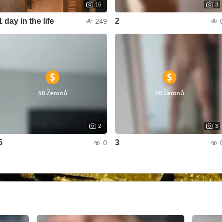
16
3
1 day in the life
2
249
50 Žetonů
50 Žetonů
2
3
5
3
0