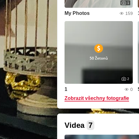
1
My Photos
159
50 Žetonů
2
1
0
Zobrazit všechny fotografie
Videa
7