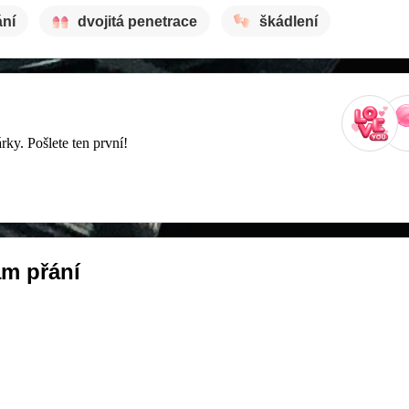
ání
dvojitá penetrace
škádlení
rky. Pošlete ten první!
m přání