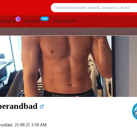
MO AKCE
SOUTĚŽE
DROCHI APP
perandbad
vysílání: 21.09.25 3:59 AM