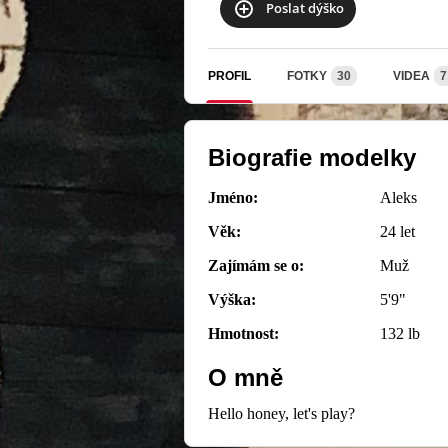
Poslat dýško
PROFIL
FOTKY
30
VIDEA
7
Biografie modelky
Jméno:
Aleks
Věk:
24 let
Zajímám se o:
Muž
Výška:
5'9"
Hmotnost:
132 lb
O mně
Hello honey, let's play?