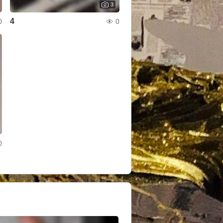
3
4
0
0
0