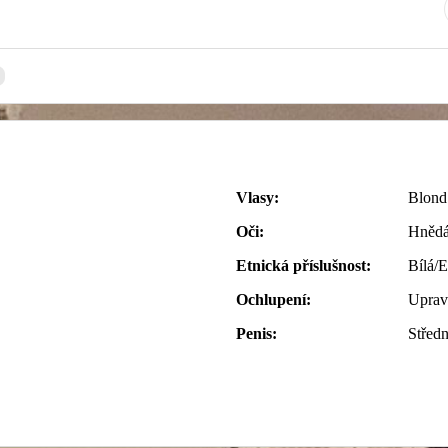
Vlasy:
Blond
Oči:
Hněd
Etnická příslušnost:
Bílá/
Ochlupení:
Uprav
Penis:
Středn