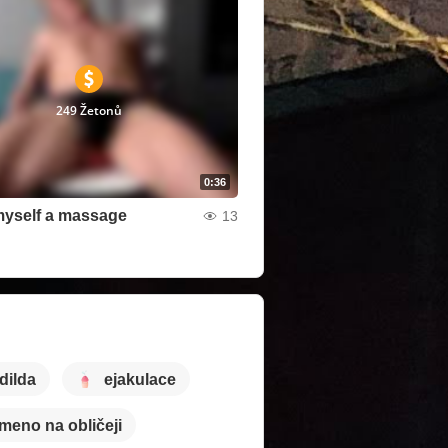
249 Žetonů
0:36
myself a massage
13
dilda
ejakulace
meno na obličeji