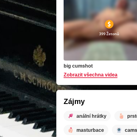
399 Žetonů
big cumshot
Zobrazit všechna videa
Zájmy
anální hrátky
prst
masturbace
cam