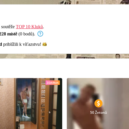
í soutěže
TOP 10 Kluků
.
228 místě
(0 bodů).
d
priblížili k
víťazstvu!
ZDARMA
50 Žetonů