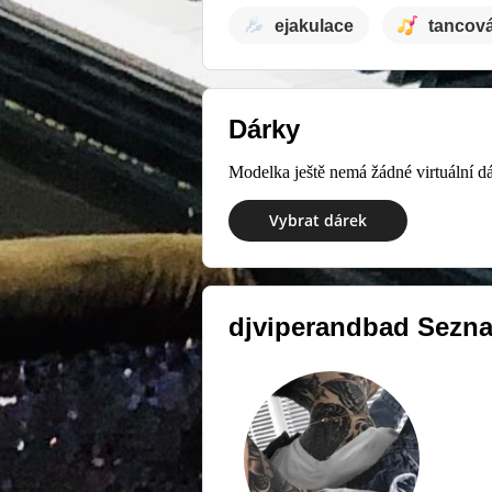
ejakulace
tancov
Dárky
Modelka ještě nemá žádné virtuální dá
Vybrat dárek
djviperandbad
Sezna