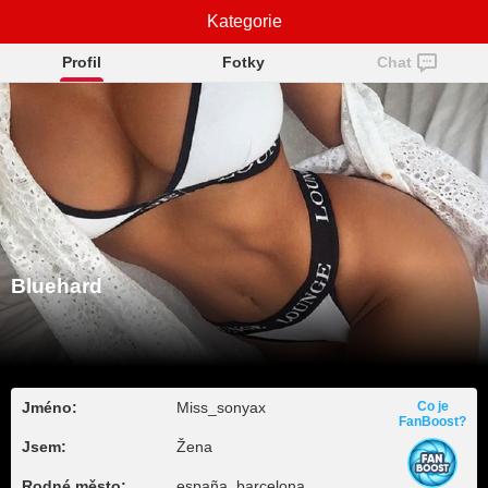
Kategorie
Bluehard
Profil
Fotky
Chat
Bluehard
Jméno:
Miss_sonyax
Co je
FanBoost?
Jsem:
Žena
Rodné město:
españa, barcelona