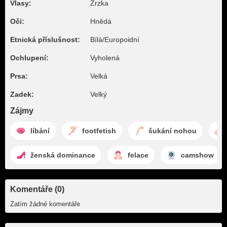
Vlasy:
Zrzka
Oči:
Hnědá
Etnická příslušnost:
Bílá/Europoidní
Ochlupení:
Vyholená
Prsa:
Velká
Zadek:
Velký
Zájmy
líbání
footfetish
šukání nohou
ženská dominance
felace
camshow
Komentáře (0)
Zatím žádné komentáře