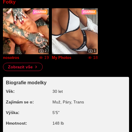
Fotky
ZDARMA
ZDARMA
2
1
19
18
nosotros
My Photos
Zobrazit vše
Biografie modelky
Věk:
30 let
Zajímám se o:
Muž, Páry, Trans
Výška:
5'5"
Hmotnost:
148 lb