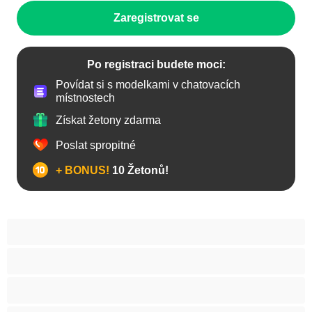
Zaregistrovat se
Po registraci budete moci:
Povídat si s modelkami v chatovacích
místnostech
Získat žetony zdarma
Poslat spropitné
+ BONUS!
10 Žetonů!
Anál
Arabky
Asijská