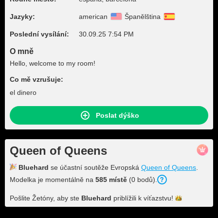
Jazyky:
american
Španělština
Poslední vysílání:
30.09.25 7:54 PM
O mně
Hello, welcome to my room!
Co mě vzrušuje:
el dinero
Poslat dýško
Queen of Queens
Bluehard
se účastní soutěže Evropská
Queen of Queens
.
Modelka je momentálně na
585 místě
(0 bodů).
Pošlite Žetóny, aby ste
Bluehard
priblížili k
víťazstvu!