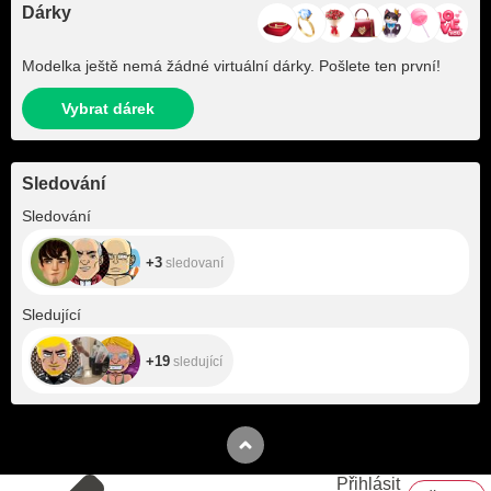
Dárky
Modelka ještě nemá žádné virtuální dárky. Pošlete ten první!
Vybrat dárek
Sledování
+3
Sledování
+3
sledovaní
+19
Sledující
+19
sledující
Přihlásit