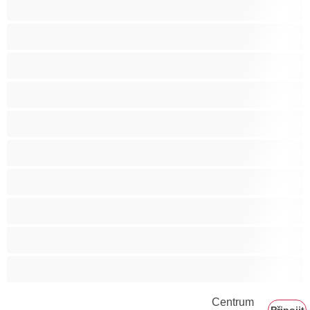
Stříkání
Svalnaté holky
Těhotné holky
Velká prsa
Velké zadky
Vysokoškolačky
Zralé ženy
Zrzka
Čokoládové holky
Školačky 18+
Centrum