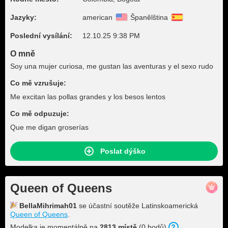
Jazyky:
american
Španělština
Poslední vysílání:
12.10.25 9:38 PM
O mně
Soy una mujer curiosa, me gustan las aventuras y el sexo rudo
Co mě vzrušuje:
Me excitan las pollas grandes y los besos lentos
Co mě odpuzuje:
Que me digan groserías
Poslat dýško
Queen of Queens
BellaMihrimah01
se účastní soutěže Latinskoamerická
Queen of Queens
.
Modelka je momentálně na
2813 místě
(0 bodů).