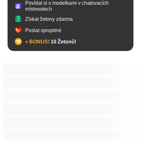
Povídat si s modelkami v chatovacích
místnostech
Získat žetony zdarma
Poslat spropitné
+ BONUS!
10 Žetonů!
Anál
Arabky
Asijská
Babičky
Baculky
BBW