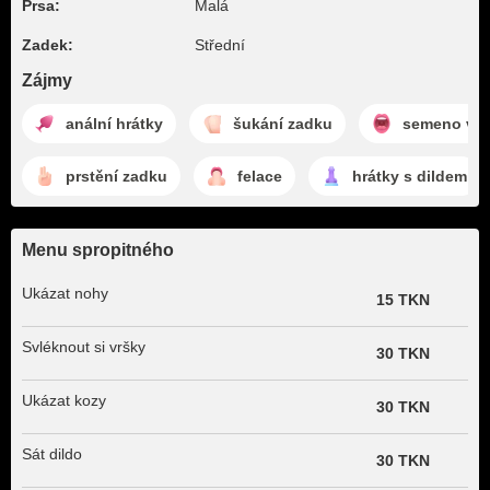
Prsa:
Malá
Zadek:
Střední
Zájmy
anální hrátky
šukání zadku
semeno v p
prstění zadku
felace
hrátky s dildem
Menu spropitného
Ukázat nohy
15 TKN
Svléknout si vršky
30 TKN
Ukázat kozy
30 TKN
Sát dildo
30 TKN