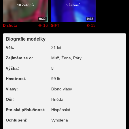
10 Žetonů
5 Žetonů
0:32
0:37
16
13
Disfruta
GIFT
Biografie modelky
Věk:
21 let
Zajímám se o:
Muž, Žena, Páry
Výška:
5'
Hmotnost:
99 lb
Vlasy:
Blond vlasy
Oči:
Hnědá
Etnická příslušnost:
Hispánská
Ochlupení:
Vyholená