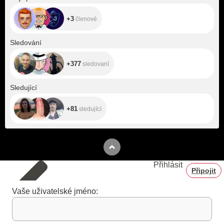
+3
členové
+377
Sledování
+377
sledovaní
+81
Sledující
+81
sledující
Přihlásit
Připojit
Vaše uživatelské jméno: