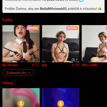
Pošlite Žetóny, aby ste
BellaMihrimah01
priblížili k
víťazstvu!
Fotky
ZDARMA
ZDARMA
2
4
51
58
My Photos
gift
WELCOME
Zobrazit vše
Videa