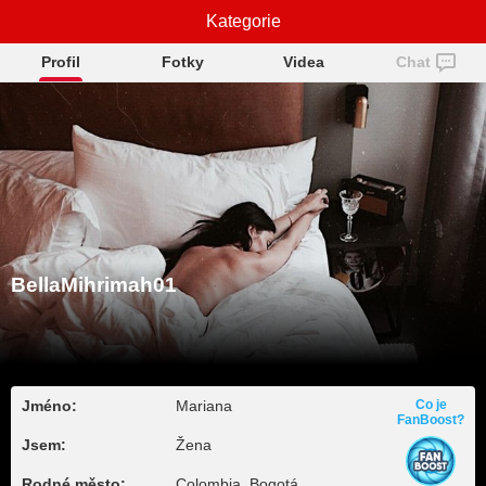
BellaMihrimah01
Kategorie
Profil
Fotky
Videa
Chat
BellaMihrimah01
Jméno:
Mariana
Co je
FanBoost?
Jsem:
Žena
Rodné město:
Colombia, Bogotá