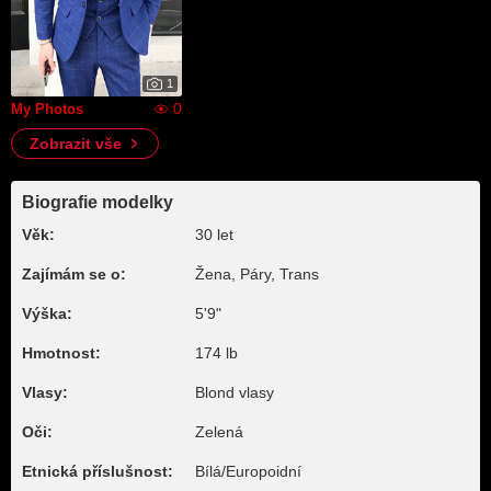
1
0
My Photos
Zobrazit vše
Biografie modelky
Věk:
30 let
Zajímám se o:
Žena, Páry, Trans
Výška:
5'9"
Hmotnost:
174 lb
Vlasy:
Blond vlasy
Oči:
Zelená
Etnická příslušnost:
Bílá/Europoidní