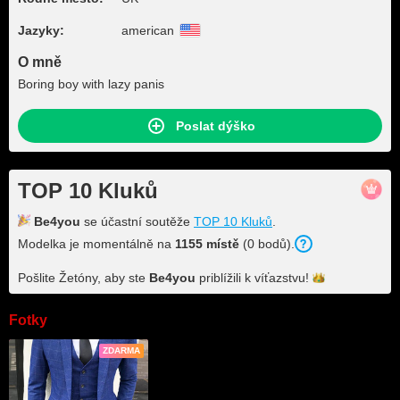
Jazyky:
american
O mně
Boring boy with lazy panis
Poslat dýško
TOP 10 Kluků
Be4you
se účastní soutěže
TOP 10 Kluků
.
Modelka je momentálně na
1155 místě
(0 bodů).
Pošlite Žetóny, aby ste
Be4you
priblížili k
víťazstvu!
Fotky
ZDARMA