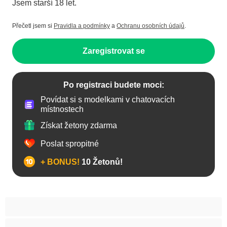
Jsem starší 18 let.
Přečetl jsem si
Pravidla a podmínky
a
Ochranu osobních údajů
.
Zaregistrovat se
Po registraci budete moci:
Povídat si s modelkami v chatovacích
místnostech
Získat žetony zdarma
Poslat spropitné
+ BONUS!
10 Žetonů!
Anál
Arabky