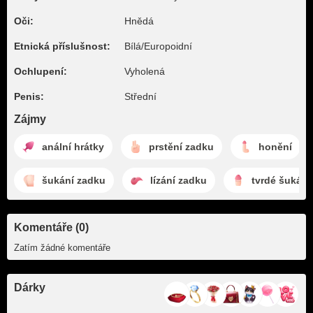
Oči:
Hnědá
Etnická příslušnost:
Bílá/Europoidní
Ochlupení:
Vyholená
Penis:
Střední
Zájmy
anální hrátky
prstění zadku
honění
šukání zadku
lízání zadku
tvrdé šukání
Komentáře (0)
Zatím žádné komentáře
Dárky