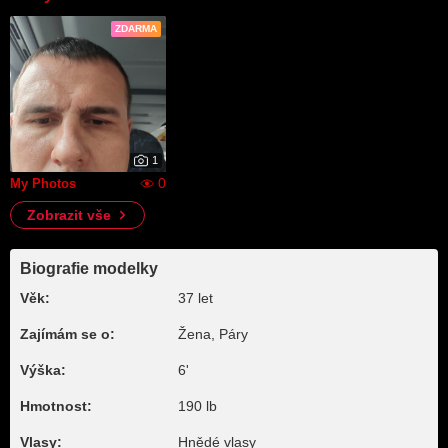
ZDARMA
1
0
My Photos
Zobrazit vše
Biografie modelky
Věk:
37 let
Zajímám se o:
Žena, Páry
Výška:
6'
Hmotnost:
190 lb
Vlasy:
Hnědé vlasy