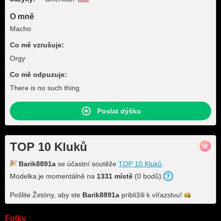
O mně
Macho
Co mě vzrušuje:
Orgy
Co mě odpuzuje:
There is no such thing
Poslat dýško
TOP 10 Kluků
Barik8891a
se účastní soutěže
TOP 10 Kluků
.
Modelka je momentálně na
1331 místě
(0 bodů).
Pošlite Žetóny, aby ste
Barik8891a
priblížili k
víťazstvu!
Fotky