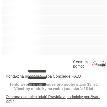
Vysokoškolačky
Zralé ženy
Zrzka
Čokoládové holky
Školačky 18+
Centrum
Připojit
pomoci
Kontakt na podporu
Služba Concierge
F.A.Q
Tento web je určen pouze pro osoby starší 18 let.
Všechny modelky na webu jsou starší 18 let
Ochrana osobních údajů
Pravidla a podmínky používání
2257