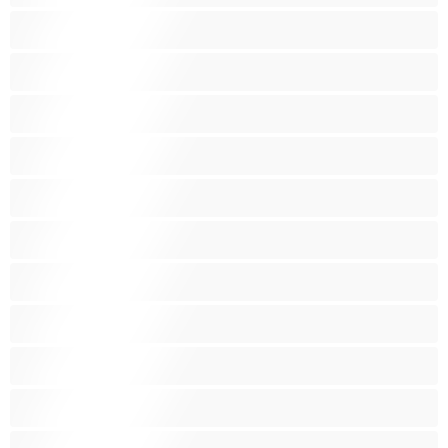
Obrovské kozy
Oholené kundičky
Pornoherečky
Sexy kočky
Skupinový sex
Střední prsa
Stříkání
Svalnaté holky
Těhotné holky
Velká prsa
Velké zadky