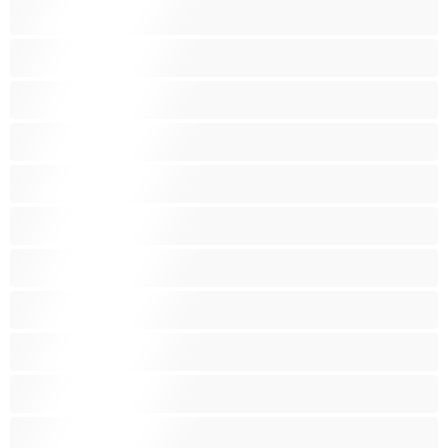
Fetiš
Hnědé vlasy
Hospodyňky
Hračky
Indky
Kuřačky
Křehké
Latinskoamerické
Lesbičky
Malá prsa
Nejlepší pro soukromý chat