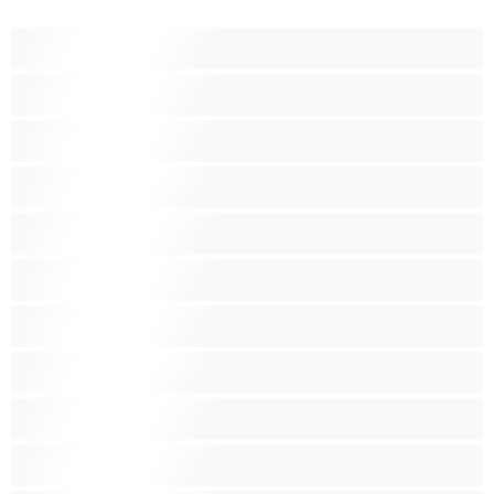
Anál
Arabky
Asijská
Babičky
Baculky
BBW
Blond vlasy
Bondáž
Bílé holky
Chlupatá kundička