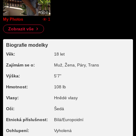
1
1
My Photos
Zobrazit vše
Biografie modelky
Věk:
18 let
Zajímám se o:
Muž, Žena, Páry, Trans
Výška:
5'7"
Hmotnost:
108 lb
Vlasy:
Hnědé vlasy
Oči:
Šedá
Etnická příslušnost:
Bílá/Europoidní
Ochlupení:
Vyholená