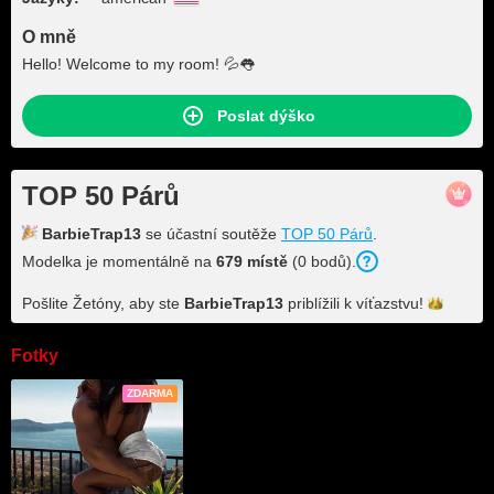
O mně
Hello! Welcome to my room! 💦👅
Poslat dýško
TOP 50 Párů
BarbieTrap13
se účastní soutěže
TOP 50 Párů
.
Modelka je momentálně na
679 místě
(0 bodů).
Pošlite Žetóny, aby ste
BarbieTrap13
priblížili k
víťazstvu!
Fotky
ZDARMA