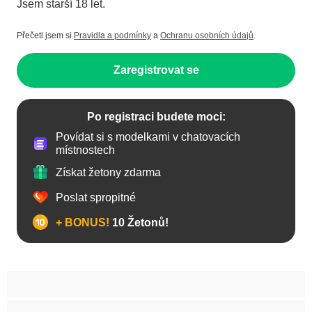
Jsem starší 18 let.
Přečetl jsem si
Pravidla a podmínky
a
Ochranu osobních údajů
.
Zaregistrovat se
Po registraci budete moci:
Povídat si s modelkami v chatovacích
místnostech
Získat žetony zdarma
Poslat spropitné
+ BONUS!
10 Žetonů!
Anál
Arabky