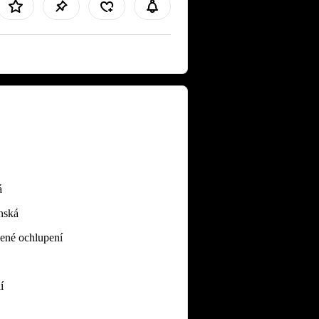
á
nská
ené ochlupení
í