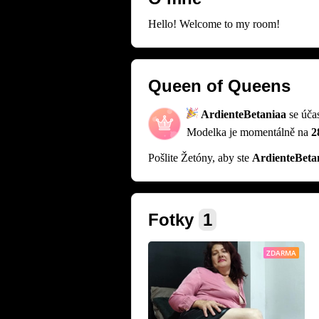
Hello! Welcome to my room!
Queen of Queens
ArdienteBetaniaa
se úča
Modelka je momentálně na
2
Pošlite Žetóny, aby ste
ArdienteBeta
Fotky
1
ZDARMA