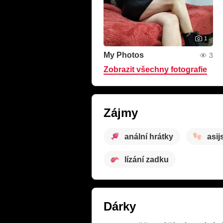
1
My Photos
3
Zobrazit všechny fotografie
Zájmy
anální hrátky
asi
lízání zadku
Dárky