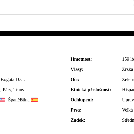
Hmotnost:
159 lb
Vlasy:
Zrzka
 Bogota D.C.
Oči:
Zelen
 Páry, Trans
Etnická příslušnost:
Hispá
Španělština
Ochlupení:
Uprav
Prsa:
Velká
Zadek:
Středn