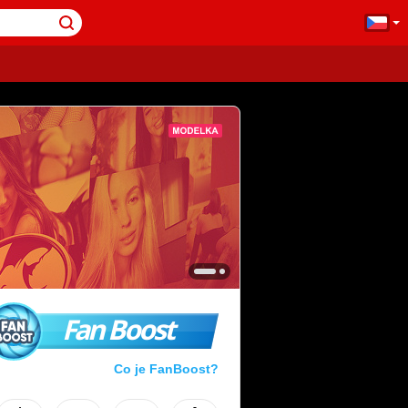
Fan Boost
Co je FanBoost?