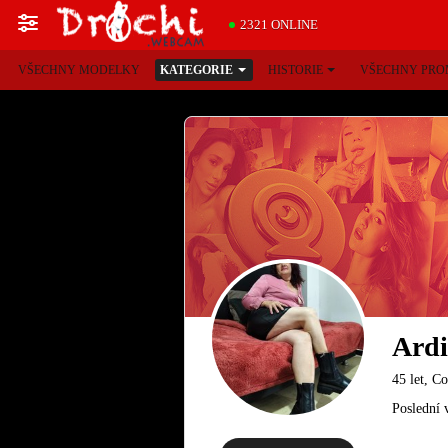
2321 ONLINE
VŠECHNY MODELKY
KATEGORIE
HISTORIE
VŠECHNY PRO
Ardi
45 let, C
Poslední 