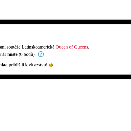
stní soutěže Latinskoamerická
Queen of Queens
.
881 místě
(0 bodů).
niaa
priblížili k
víťazstvu!