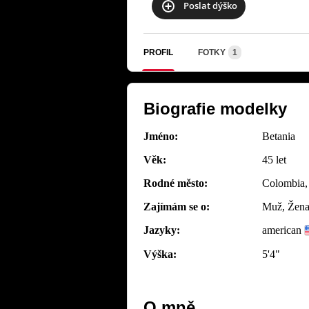
Poslat dýško
PROFIL
FOTKY
1
Biografie modelky
Jméno:
Betania
Věk:
45 let
Rodné město:
Colombia,
Zajímám se o:
Muž, Žena,
Jazyky:
american
Výška:
5'4"
O mně