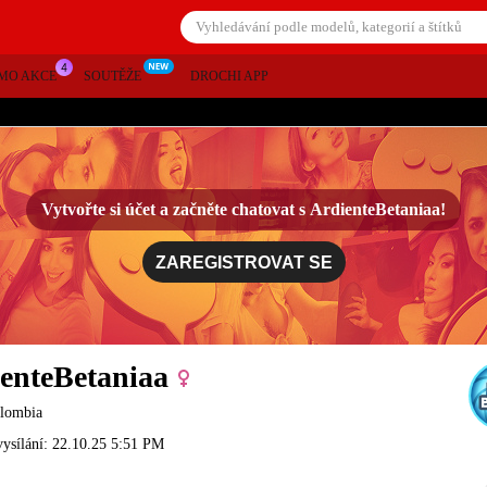
MO AKCE
SOUTĚŽE
DROCHI APP
Vytvořte si účet a začněte chatovat s
ArdienteBetaniaa!
ZAREGISTROVAT SE
enteBetaniaa
olombia
vysílání: 22.10.25 5:51 PM