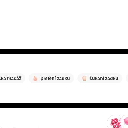
jská masáž
prstění zadku
šukání zadku