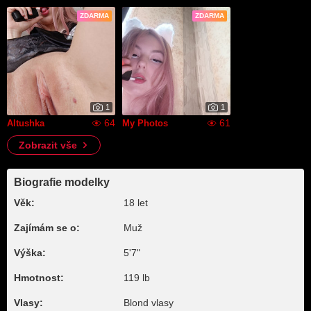
ZDARMA
ZDARMA
1
1
64
61
Altushka
My Photos
Zobrazit vše
Biografie modelky
Věk:
18 let
Zajímám se o:
Muž
Výška:
5'7"
Hmotnost:
119 lb
Vlasy:
Blond vlasy