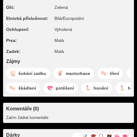
Oči:
Zelená
Etnická příslušnost:
Bílá/Europoidní
Ochlupení:
Vyholená
Prsa:
Malá
Zadek:
Malá
Zájmy
šukání zadku
masturbace
tření
škádlení
potěšení
honění
hon
Komentáře (0)
Zatím žádné komentáře
Dárky