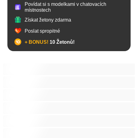
Povídat si s modelkami v chatovacích
místnostech
Získat žetony zdarma
Poslat spropitné
+ BONUS!
10 Žetonů!
Anál
Arabky
Asijská
Babičky
Baculky
BBW