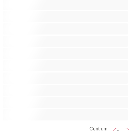
Stříkání
Svalnaté holky
Těhotné holky
Velká prsa
Velké zadky
Vysokoškolačky
Zralé ženy
Zrzka
Čokoládové holky
Školačky 18+
Centrum