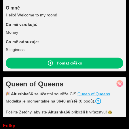
O mně
Hello! Welcome to my room!
Co mě vzrušuje:
Money
Co mě odpuzuje:
Stinginess
Poslat dýško
Queen of Queens
Altushka66
se účastní soutěže CIS
Queen of Queens
.
Modelka je momentálně na
3640 místě
(0 bodů).
Pošlite Žetóny, aby ste
Altushka66
priblížili k
víťazstvu!
Fotky