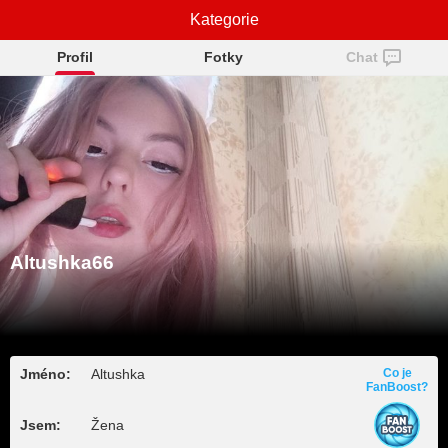
Altushka66
Kategorie
Profil
Fotky
Chat
Altushka66
Jméno:
Altushka
Co je
FanBoost?
Jsem:
Žena