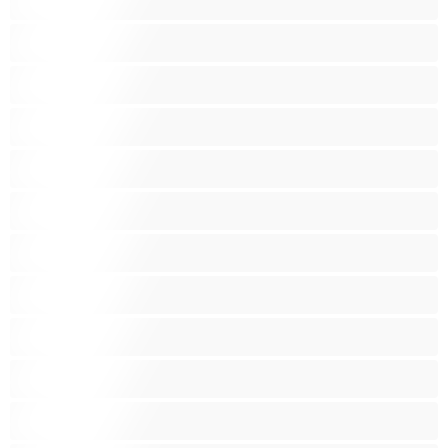
Latinskoamerické
Lesbičky
Malá prsa
Nejlepší pro soukromý chat
Obrovské kozy
Oholené kundičky
Pornoherečky
Sexy kočky
Skupinový sex
Střední prsa