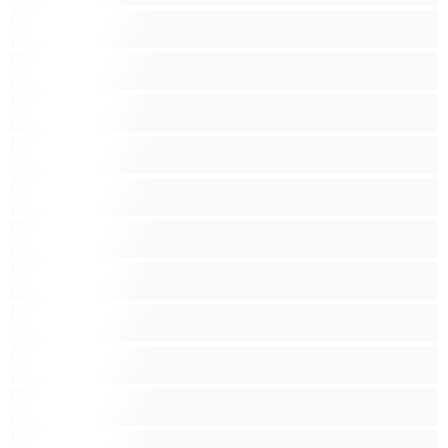
Blond vlasy
Bondáž
Bílé holky
Chlupatá kundička
Fetiš
Hnědé vlasy
Hospodyňky
Hračky
Indky
Kuřačky
Křehké