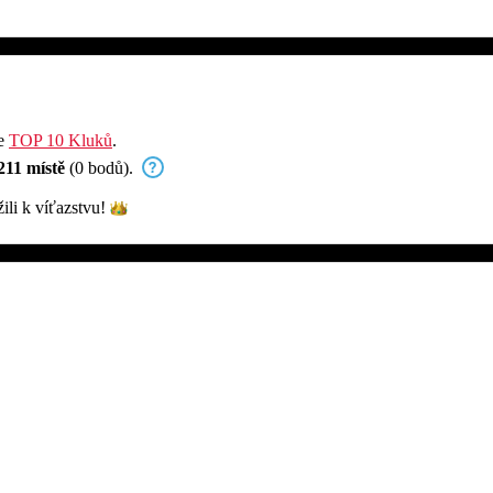
že
TOP 10 Kluků
.
211 místě
(0 bodů).
žili k
víťazstvu!