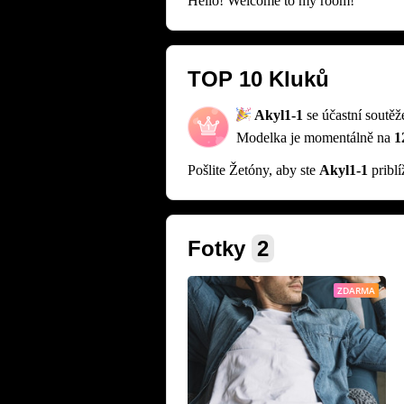
Hello! Welcome to my room!
TOP 10 Kluků
Akyl1-1
se účastní soutě
Modelka je momentálně na
1
Pošlite Žetóny, aby ste
Akyl1-1
priblí
Fotky
2
ZDARMA