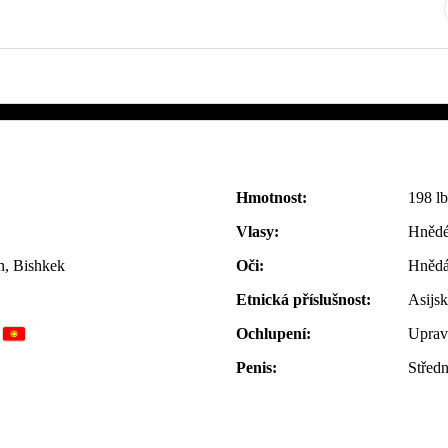
Hmotnost:
198 lb
Vlasy:
Hnědé
n, Bishkek
Oči:
Hněd
Etnická příslušnost:
Asijs
Ochlupení:
Uprav
Penis:
Středn