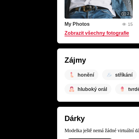
2
My Photos
15
Zobrazit všechny fotografie
Zájmy
honění
stříkání
hluboký orál
tvrd
Dárky
Modelka ještě nemá žádné virtuální dá