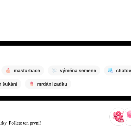
masturbace
výměna semene
chatov
é šukání
mrdání zadku
rky. Pošlete ten první!