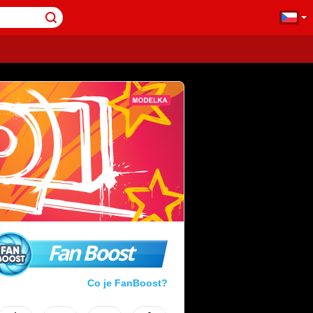
Fan Boost
Co je FanBoost?