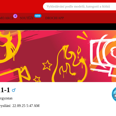
MO AKCE
SOUTĚŽE
DROCHI APP
1-1
yrgyzstan
vysílání: 22.09.25 5:47 AM