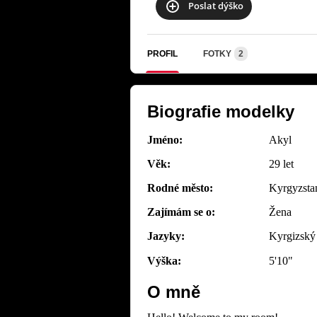
Poslat dýško
PROFIL
FOTKY
2
Biografie modelky
Jméno:
Akyl
Věk:
29 let
Rodné město:
Kyrgyzsta
Zajímám se o:
Žena
Jazyky:
Kyrgizský
Výška:
5'10"
O mně