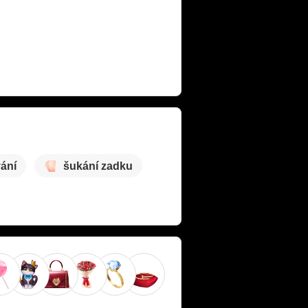
ání
šukání zadku