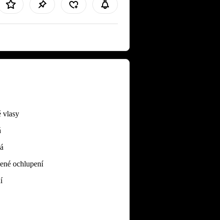
 vlasy
á
ká
ené ochlupení
í