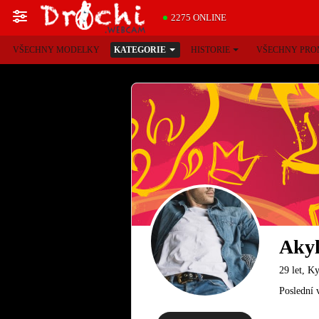
2275 ONLINE
VŠECHNY MODELKY
KATEGORIE
HISTORIE
VŠECHNY PRO
Akyl
29 let, K
Poslední 