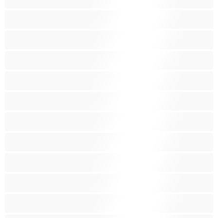
Latinskoamerické
Lesbičky
Malá prsa
Nejlepší pro soukromý chat
Obrovské kozy
Oholené kundičky
Pornoherečky
Sexy kočky
Skupinový sex
Střední prsa