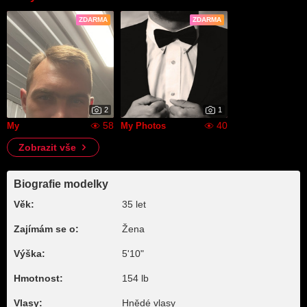
ZDARMA
ZDARMA
2
1
58
40
My
My Photos
Zobrazit vše
Biografie modelky
Věk:
35 let
Zajímám se o:
Žena
Výška:
5'10"
Hmotnost:
154 lb
Vlasy:
Hnědé vlasy