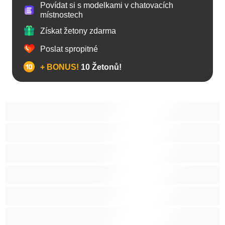
Povídat si s modelkami v chatovacích
místnostech
Získat žetony zdarma
Poslat spropitné
+ BONUS!
10 Žetonů!
Anál
Arabky
Asijská
Babičky
Baculky
BBW