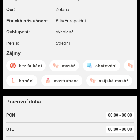
Oči:
Zelená
Etnická příslušnost:
Bílá/Europoidní
Ochlupení:
Vyholená
Penis:
Střední
Zájmy
bez šukání
masáž
chatování
š
honění
masturbace
asijská masáž
Pracovní doba
PON
00:00 - 00:00
ÚTE
00:00 - 00:00