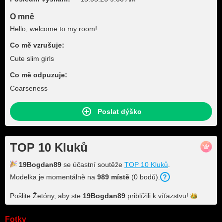
O mně
Hello, welcome to my room!
Co mě vzrušuje:
Cute slim girls
Co mě odpuzuje:
Coarseness
Poslat dýško
TOP 10 Kluků
19Bogdan89
se účastní soutěže
TOP 10 Kluků
.
Modelka je momentálně na
989 místě
(0 bodů).
Pošlite Žetóny, aby ste
19Bogdan89
priblížili k
víťazstvu!
Fotky