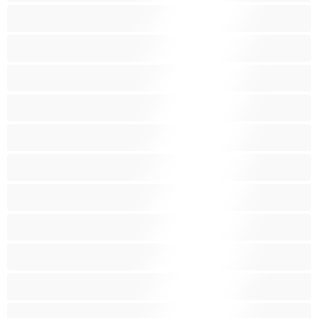
Blond vlasy
Bondáž
Bílé holky
Chlupatá kundička
Fetiš
Hnědé vlasy
Hospodyňky
Hračky
Indky
Kuřačky
Křehké