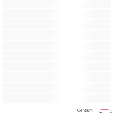
Stříkání
Svalnaté holky
Těhotné holky
Velká prsa
Velké zadky
Vysokoškolačky
Zralé ženy
Zrzka
Čokoládové holky
Školačky 18+
Centrum